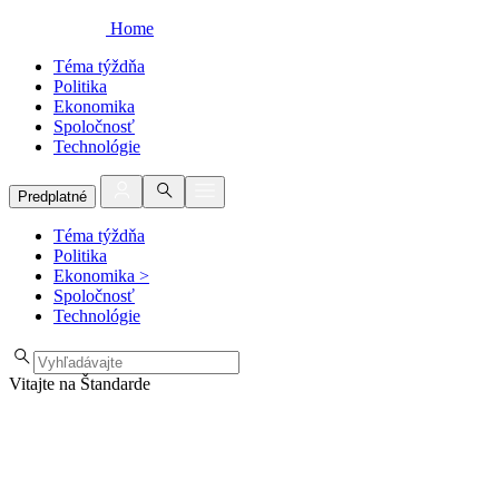
Home
Téma týždňa
Politika
Ekonomika
Spoločnosť
Technológie
Predplatné
Téma týždňa
Politika
Ekonomika
>
Spoločnosť
Technológie
Vitajte na Štandarde