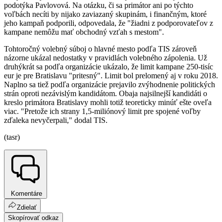
podotýka Pavlovová. Na otázku, či sa primátor ani po týchto
voľbách necíti by nijako zaviazaný skupinám, i finančným, ktoré
jeho kampaň podporili, odpovedala, že "žiadni z podporovateľov z
kampane nemôžu mať obchodný vzťah s mestom".
Tohtoročný volebný súboj o hlavné mesto podľa TIS zároveň
názorne ukázal nedostatky v pravidlách volebného zápolenia. Už
druhýkrát sa podľa organizácie ukázalo, že limit kampane 250-tisíc
eur je pre Bratislavu "pritesný". Limit bol prelomený aj v roku 2018.
Naplno sa tiež podľa organizácie prejavilo zvýhodnenie politických
strán oproti nezávislým kandidátom. Obaja najsilnejší kandidáti o
kreslo primátora Bratislavy mohli totiž teoreticky minúť ešte oveľa
viac. "Pretože ich strany 1,5-miliónový limit pre spojené voľby
zďaleka nevyčerpali," dodal TIS.
(tasr)
Komentáre
Zdielať
Skopírovať odkaz