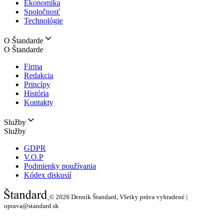
Ekonomika
Spoločnosť
Technológie
O Štandarde
O Štandarde
Firma
Redakcia
Princípy
História
Kontakty
Služby
Služby
GDPR
V.O.P
Podmienky používania
Kódex diskusií
© 2026
Denník Štandard, Všetky práva vyhradené |
oprava@standard.sk