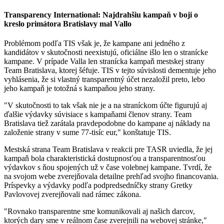
Transparency International: Najdrahšiu kampaň v boji o
kreslo primátora Bratislavy mal Vallo
Problémom podľa TIS však je, že kampane ani jedného z
kandidátov v skutočnosti neexistujú, oficiálne išlo len o stranícke
kampane. V prípade Valla len stranícka kampaň mestskej strany
Team Bratislava, ktorej šéfuje. TIS v tejto súvislosti dementuje jeho
vyhlásenia, že si vlastný transparentný účet nezaložil preto, lebo
jeho kampaň je totožná s kampaňou jeho strany.
"V skutočnosti to tak však nie je a na straníckom účte figurujú aj
ďalšie výdavky súvisiace s kampaňami členov strany. Team
Bratislava tiež zarátala pravdepodobne do kampane aj náklady na
založenie strany v sume 77-tisíc eur," konštatuje TIS.
Mestská strana Team Bratislava v reakcii pre TASR uviedla, že jej
kampaň bola charakteristická dostupnosťou a transparentnosťou
výdavkov s ňou spojených už v čase volebnej kampane. Tvrdí, že
na svojom webe zverejňovala detailne prehľad svojho financovania.
Príspevky a výdavky podľa podpredsedníčky strany Gretky
Pavlovovej zverejňovali nad rámec zákona.
"Rovnako transparentne sme komunikovali aj našich darcov,
ktorých dary sme v reálnom čase zverejnili na webovej stránke,"