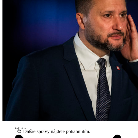
Ďalšie správy nájdete potiahnutím.