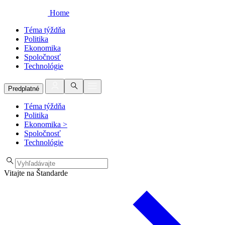
Home
Téma týždňa
Politika
Ekonomika
Spoločnosť
Technológie
Predplatné
Téma týždňa
Politika
Ekonomika
>
Spoločnosť
Technológie
Vitajte na Štandarde