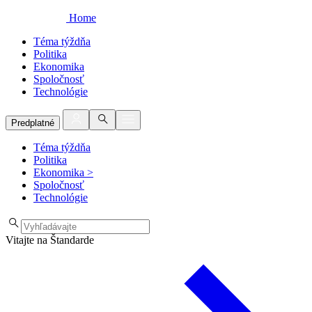
Home
Téma týždňa
Politika
Ekonomika
Spoločnosť
Technológie
Predplatné
Téma týždňa
Politika
Ekonomika
>
Spoločnosť
Technológie
Vitajte na Štandarde