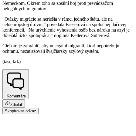
Nemeckom. Okrem toho sa zosilní boj proti prevádzačom
nelegálnych migrantov.
"Otázky migrácie sa neriešia v rámci jedného štátu, ale na
celoeurópskej úrovni," povedala Faeserová na spoločnej tlačovej
konferencii. "Na urýchlenie vyhostenia osôb bez nároku na azyl je
dôležitá úzka spolupráca," doplnila Kellerová-Sutterová.
Cieľom je zabrániť, aby nelegálni migranti, ktorí nepotrebujú
ochranu, nezaťažovali švajčiarsky azylový systém.
(tasr, krk)
Komentáre
Zdielať
Skopírovať odkaz