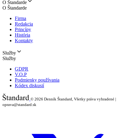
O Štandarde
O Štandarde
Firma
Redakcia
Princípy
História
Kontakty
Služby
Služby
GDPR
V.O.P
Podmienky používania
Kódex diskusií
© 2026
Denník Štandard, Všetky práva vyhradené |
oprava@standard.sk