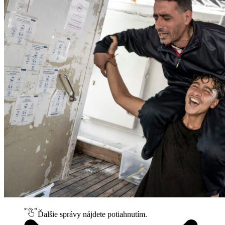
Ďalšie správy nájdete potiahnutím.