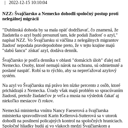
|
2022-12-15 10:10:04
NZZ: Švajčiarsko a Nemecko dohodli spoločný postup proti
nelegálnej migrácii
"Dublinská dohoda by sa mala opäť dodržiavať, čo znamená, že
žiadatelia o azyl budú presunutí tam, kde podali žiadosť o azyl,"
napísal NZZ. Vo Švajčiarsku si väčšina z nelegálnych migrantov
žiadosť nepodala pravdepodobne preto, že v tejto krajine majú
"slabú šancu" získať azyl, dodáva denník.
Švajčiarsko je podľa denníka v oblasti "domácich úloh" ďalej než
Nemecko. Osoby, ktoré nemajú nárok na ochranu, sú odmietnuté a
poslané naspäť. Robí sa to rýchlo, aby sa nepreťažoval azylový
systém.
Na azyl vo Švajčiarsku má právo len nízke percento z osôb, ktoré
prichádzajú z Nemecka. Úrady však majú problém so spracúvaním
žiadostí, pretože žiadateľov je veľa a musia na výsledok čakať aj
niekoľko mesiacov či rokov.
Nemecká ministerka vnútra Nancy Faeserová a švajčiarska
ministerka spravodlivosti Karin Kellerová-Sutterová sa v utorok
dohodli na posilnení policajných kontrol na spoločných hraniciach.
Spoločné hliadky budú aj vo vlakoch medzi Švajčiarskom a