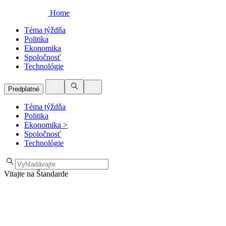
Home
Téma týždňa
Politika
Ekonomika
Spoločnosť
Technológie
Predplatné
Téma týždňa
Politika
Ekonomika
>
Spoločnosť
Technológie
Vitajte na Štandarde