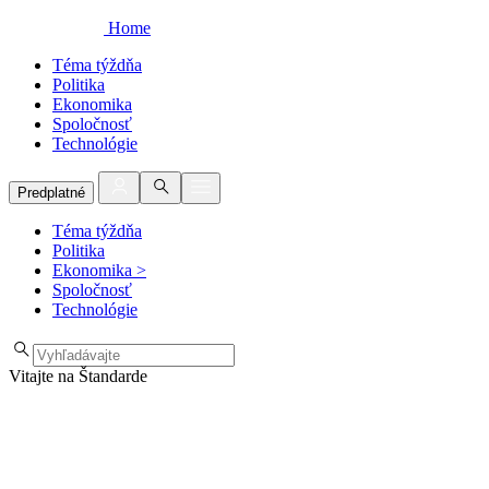
Home
Téma týždňa
Politika
Ekonomika
Spoločnosť
Technológie
Predplatné
Téma týždňa
Politika
Ekonomika
>
Spoločnosť
Technológie
Vitajte na Štandarde