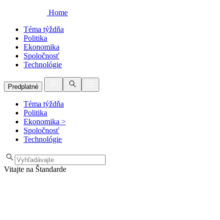
Home
Téma týždňa
Politika
Ekonomika
Spoločnosť
Technológie
Predplatné
Téma týždňa
Politika
Ekonomika
>
Spoločnosť
Technológie
Vitajte na Štandarde