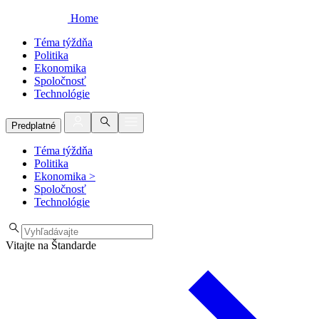
Home
Téma týždňa
Politika
Ekonomika
Spoločnosť
Technológie
Predplatné
Téma týždňa
Politika
Ekonomika
>
Spoločnosť
Technológie
Vitajte na Štandarde