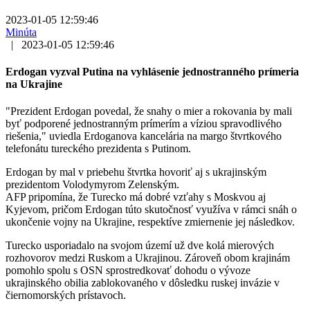
2023-01-05 12:59:46
Minúta
|
2023-01-05 12:59:46
Erdogan vyzval Putina na vyhlásenie jednostranného prímeria
na Ukrajine
"Prezident Erdogan povedal, že snahy o mier a rokovania by mali
byť podporené jednostranným prímerím a víziou spravodlivého
riešenia," uviedla Erdoganova kancelária na margo štvrtkového
telefonátu tureckého prezidenta s Putinom.
Erdogan by mal v priebehu štvrtka hovoriť aj s ukrajinským
prezidentom Volodymyrom Zelenským.
AFP pripomína, že Turecko má dobré vzťahy s Moskvou aj
Kyjevom, pričom Erdogan túto skutočnosť využíva v rámci snáh o
ukončenie vojny na Ukrajine, respektíve zmiernenie jej následkov.
Turecko usporiadalo na svojom území už dve kolá mierových
rozhovorov medzi Ruskom a Ukrajinou. Zároveň obom krajinám
pomohlo spolu s OSN sprostredkovať dohodu o vývoze
ukrajinského obilia zablokovaného v dôsledku ruskej invázie v
čiernomorských prístavoch.