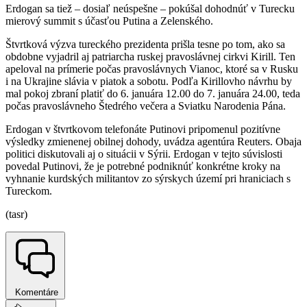
Erdogan sa tiež – dosiaľ neúspešne – pokúšal dohodnúť v Turecku
mierový summit s účasťou Putina a Zelenského.
Štvrtková výzva tureckého prezidenta prišla tesne po tom, ako sa
obdobne vyjadril aj patriarcha ruskej pravoslávnej cirkvi Kirill. Ten
apeloval na prímerie počas pravoslávnych Vianoc, ktoré sa v Rusku
i na Ukrajine slávia v piatok a sobotu. Podľa Kirillovho návrhu by
mal pokoj zbraní platiť do 6. januára 12.00 do 7. januára 24.00, teda
počas pravoslávneho Štedrého večera a Sviatku Narodenia Pána.
Erdogan v štvrtkovom telefonáte Putinovi pripomenul pozitívne
výsledky zmienenej obilnej dohody, uvádza agentúra Reuters. Obaja
politici diskutovali aj o situácii v Sýrii. Erdogan v tejto súvislosti
povedal Putinovi, že je potrebné podniknúť konkrétne kroky na
vyhnanie kurdských militantov zo sýrskych území pri hraniciach s
Tureckom.
(tasr)
Komentáre