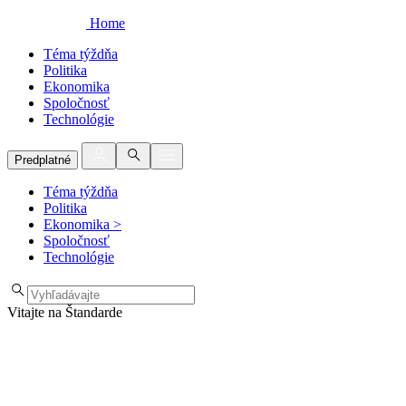
Home
Téma týždňa
Politika
Ekonomika
Spoločnosť
Technológie
Predplatné
Téma týždňa
Politika
Ekonomika
>
Spoločnosť
Technológie
Vitajte na Štandarde