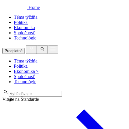
Home
Téma týždňa
Politika
Ekonomika
Spoločnosť
Technológie
Predplatné
Téma týždňa
Politika
Ekonomika
>
Spoločnosť
Technológie
Vitajte na Štandarde