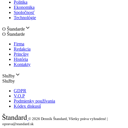
Politika
Ekonomika
Spoločnosť
Technológie
O Štandarde
O Štandarde
Firma
Redakcia
Princípy
História
Kontakty
Služby
Služby
GDPR
V.O.P
Podmienky používania
Kódex diskusií
© 2026
Denník Štandard, Všetky práva vyhradené |
oprava@standard.sk