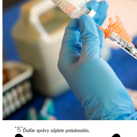
Ďalšie správy nájdete potiahnutím.