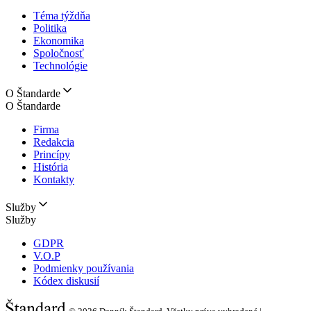
Téma týždňa
Politika
Ekonomika
Spoločnosť
Technológie
O Štandarde
O Štandarde
Firma
Redakcia
Princípy
História
Kontakty
Služby
Služby
GDPR
V.O.P
Podmienky používania
Kódex diskusií