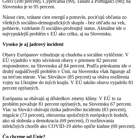
Gréci (100 percent), Cyperčania (99), Taliani a Portugalci (98); na
Slovensku je to 95 percent.
Nárast cien, vrátane cien energií a potravín, pociťujú občania zo
všetkých sociálno-demografických skupín - bez ohľadu na vek,
pohlavie, vzdelanie či sociálno-profesijný status. Aktuálne ide o
najvypuklejší problém v EÚ ako celku, aj na Slovensku.
Vysoko je aj jadrový incident
Obavy Európanov vzbudzuje aj chudoba a sociálne vylúčenie. V
EÚ vyjadrilo v tejto súvislosti obavy v priemere 82 percent
respondentov, na Slovensku až 84 percent. Podľa prieskumu ide o
druhý najpálčivejší problém v Únii, na Slovensku však figuruje až
na treťom mieste. Viac Slovákov (85 percent) sa obáva rozšírenia
vojny na Ukrajine do iných krajín. V EÚ takúto obavu vyjadrilo 81
percent opýtaných.
Európania sa obávajú aj dôsledkov zmeny klímy. V EÚ to za
problém považuje 81 percent opýtaných, na Slovensku 67 percent.
Viac sa Slováci obávajú rizika jadrového incidentu (83 percent),
migrácie (73 percent), ohrozenia spoločných európskych hodnôt,
ako sú sloboda a demokracia (69 percent), či rozširovania
infekčných chorôb ako COVID-19 alebo opičie kiahne (69 percent).
Čo chceme od Únie?