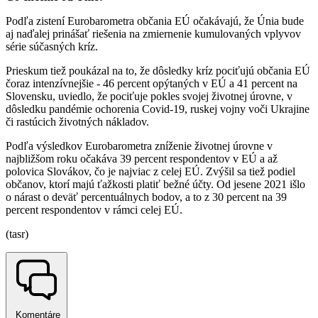
Podľa zistení Eurobarometra občania EÚ očakávajú, že Únia bude
aj naďalej prinášať riešenia na zmiernenie kumulovaných vplyvov
série súčasných kríz.
Prieskum tiež poukázal na to, že dôsledky kríz pociťujú občania EÚ
čoraz intenzívnejšie - 46 percent opýtaných v EÚ a 41 percent na
Slovensku, uviedlo, že pociťuje pokles svojej životnej úrovne, v
dôsledku pandémie ochorenia Covid-19, ruskej vojny voči Ukrajine
či rastúcich životných nákladov.
Podľa výsledkov Eurobarometra zníženie životnej úrovne v
najbližšom roku očakáva 39 percent respondentov v EÚ a až
polovica Slovákov, čo je najviac z celej EÚ. Zvýšil sa tiež podiel
občanov, ktorí majú ťažkosti platiť bežné účty. Od jesene 2021 išlo
o nárast o deväť percentuálnych bodov, a to z 30 percent na 39
percent respondentov v rámci celej EÚ.
(tasr)
Komentáre