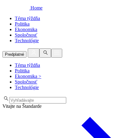
Home
Téma týždňa
Politika
Ekonomika
Spoločnosť
Technológie
Predplatné
Téma týždňa
Politika
Ekonomika
>
Spoločnosť
Technológie
Vitajte na Štandarde