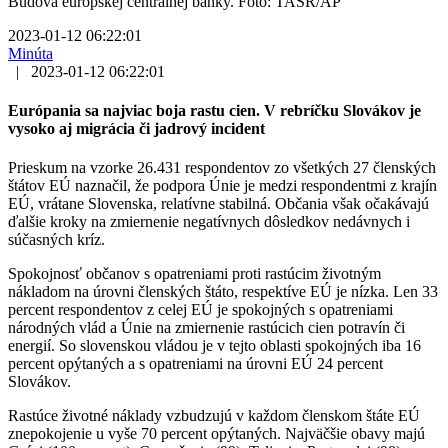
Budova európskej centrálnej banky. Foto: TASR/AP
2023-01-12 06:22:01
Minúta
|
2023-01-12 06:22:01
Európania sa najviac boja rastu cien. V rebríčku Slovákov je
vysoko aj migrácia či jadrový incident
Prieskum na vzorke 26.431 respondentov zo všetkých 27 členských
štátov EÚ naznačil, že podpora Únie je medzi respondentmi z krajín
EÚ, vrátane Slovenska, relatívne stabilná. Občania však očakávajú
ďalšie kroky na zmiernenie negatívnych dôsledkov nedávnych i
súčasných kríz.
Spokojnosť občanov s opatreniami proti rastúcim životným
nákladom na úrovni členských štáto, respektíve EÚ je nízka. Len 33
percent respondentov z celej EÚ je spokojných s opatreniami
národných vlád a Únie na zmiernenie rastúcich cien potravín či
energií. So slovenskou vládou je v tejto oblasti spokojných iba 16
percent opýtaných a s opatreniami na úrovni EÚ 24 percent
Slovákov.
Rastúce životné náklady vzbudzujú v každom členskom štáte EÚ
znepokojenie u vyše 70 percent opýtaných. Najväčšie obavy majú