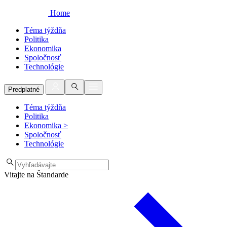
Home
Téma týždňa
Politika
Ekonomika
Spoločnosť
Technológie
Predplatné
Téma týždňa
Politika
Ekonomika
>
Spoločnosť
Technológie
Vitajte na Štandarde