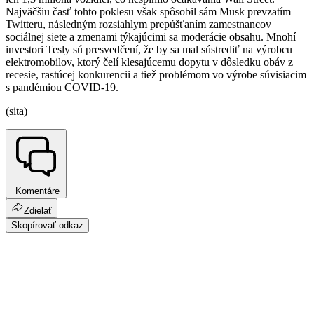
Najväčšiu časť tohto poklesu však spôsobil sám Musk prevzatím
Twitteru, následným rozsiahlym prepúšťaním zamestnancov
sociálnej siete a zmenami týkajúcimi sa moderácie obsahu. Mnohí
investori Tesly sú presvedčení, že by sa mal sústrediť na výrobcu
elektromobilov, ktorý čelí klesajúcemu dopytu v dôsledku obáv z
recesie, rastúcej konkurencii a tiež problémom vo výrobe súvisiacim
s pandémiou COVID-19.
(sita)
Komentáre
Zdielať
Skopírovať odkaz