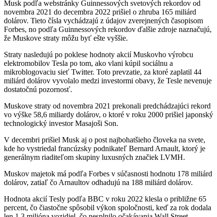
Musk podľa webstránky Guinnessových svetových rekordov od
novembra 2021 do decembra 2022 prišiel o zhruba 165 miliárd
dolárov. Tieto čísla vychádzajú z údajov zverejnených časopisom
Forbes, no podľa Guinnessových rekordov ďalšie zdroje naznačujú,
že Muskove straty môžu byť ešte vyššie.
Straty nasledujú po poklese hodnoty akcií Muskovho výrobcu
elektromobilov Tesla po tom, ako vlani kúpil sociálnu a
mikroblogovaciu sieť Twitter. Toto prevzatie, za ktoré zaplatil 44
miliárd dolárov vyvolalo medzi investormi obavy, že Tesle nevenuje
dostatočnú pozornosť.
Muskove straty od novembra 2021 prekonali predchádzajúci rekord
vo výške 58,6 miliardy dolárov, o ktoré v roku 2000 prišiel japonský
technologický investor Masajoši Son.
V decembri prišiel Musk aj o post najbohatšieho človeka na svete,
kde ho vystriedal francúzsky podnikateľ Bernard Arnault, ktorý je
generálnym riaditeľom skupiny luxusných značiek LVMH.
Muskov majetok má podľa Forbes v súčasnosti hodnotu 178 miliárd
dolárov, zatiaľ čo Arnaultov odhadujú na 188 miliárd dolárov.
Hodnota akcií Tesly podľa BBC v roku 2022 klesla o približne 65
percent, čo čiastočne spôsobil výkon spoločnosti, keď za rok dodala
len 1,3 milióna vozidiel, čo nesplnilo očakávania Wall Street.