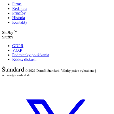
Firma
Redakcia
Princípy
História
Kontakty
Služby
Služby
GDPR
V.O.P
Podmienky používania
Kódex diskusií
© 2026
Denník Štandard, Všetky práva vyhradené |
oprava@standard.sk