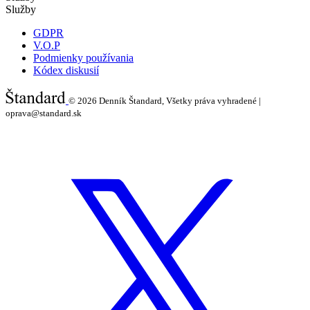
Služby
GDPR
V.O.P
Podmienky používania
Kódex diskusií
© 2026
Denník Štandard, Všetky práva vyhradené |
oprava@standard.sk