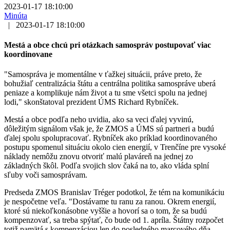
2023-01-17 18:10:00
Minúta
|
2023-01-17 18:10:00
Mestá a obce chcú pri otázkach samospráv postupovať viac
koordinovane
"Samospráva je momentálne v ťažkej situácii, práve preto, že
bohužiaľ centralizácia štátu a centrálna politika samospráve uberá
peniaze a komplikuje nám život a tu sme všetci spolu na jednej
lodi," skonštatoval prezident ÚMS Richard Rybníček.
Mestá a obce podľa neho uvidia, ako sa veci ďalej vyvinú,
dôležitým signálom však je, že ZMOS a ÚMS sú partneri a budú
ďalej spolu spolupracovať. Rybníček ako príklad koordinovaného
postupu spomenul situáciu okolo cien energií, v Trenčíne pre vysoké
náklady nemôžu znovu otvoriť malú plaváreň na jednej zo
základných škôl. Podľa svojich slov čaká na to, ako vláda splní
sľuby voči samosprávam.
Predseda ZMOS Branislav Tréger podotkol, že tém na komunikáciu
je nespočetne veľa. "Dostávame tu ranu za ranou. Okrem energií,
ktoré sú niekoľkonásobne vyššie a hovorí sa o tom, že sa budú
kompenzovať, sa treba spýtať, čo bude od 1. apríla. Štátny rozpočet
totiž pamätá s kompenzáciou len do posledného marcového dňa.