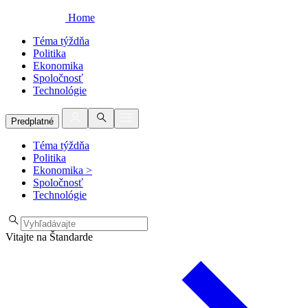
Home
Téma týždňa
Politika
Ekonomika
Spoločnosť
Technológie
Predplatné
Téma týždňa
Politika
Ekonomika
>
Spoločnosť
Technológie
Vitajte na Štandarde