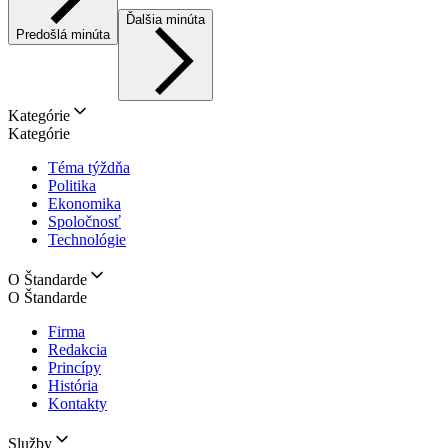
Ďalšia minúta
Predošlá minúta
Kategórie
Kategórie
Téma týždňa
Politika
Ekonomika
Spoločnosť
Technológie
O Štandarde
O Štandarde
Firma
Redakcia
Princípy
História
Kontakty
Služby