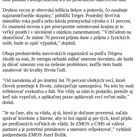
Druhou vecou je obrovská inflácia liekov a potravín, čo zasahuje
najzraniteľnejšie skupiny," priblížil Tréger. Posledný štvrťrok
minulého roka podľa neho klesla priemyselná výroba o 11 percent,
čo znamená recesiu a pre proexportne orientovanú krajinu je to
veľký postih i v súvislosti s otázkou zamestnanosti. "Vzhľadom na
skutočnosť, že máme 70 percent príjmu dane z príjmu z fyzických
osôb, bude to opäť výpadok," doplnil.
Obaja predstavitelia stavovských organizácií sa podľa Trégera
zhodli na tom, že energiu nebudú míňať smerom dovnútra, ale budú
ju dávať smerom von na riešenie problémov, keďže tieto budú
zasahovať do kvality života ľudí.
"Od narodenia až po úmrtný list 70 percent všetkých vecí, ktoré
človek potrebuje k životu, zabezpečuje samospráva. Na toto by mali
reflektovať exekutíva a štát. Nie vždy sa nám to podarilo, pretože aj
keď nás vypočuli, z aplikačnej praxe aplikovali vecí veľmi málo,"
dodal.
"Je na čase, aby sa vláda, aj tá, ktorá je dočasne poverená, začala
správať korektne a hlavne, aby to bol signál aj pre tých, ktorí pôjdu
po predčasných voľbách do vlády, že ZMOS a ÚMS sú vážení
partneri a je potrebné primátorov a starostov rešpektovať," vyhlásil
podpredseda ZMOS Jozef Božik.