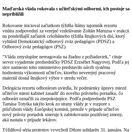
Maďarská vláda rokovala s učiteľskými odbormi, ich postoje sa
nepriblížili
Rokovanie inicioval začiatkom týždňa štátny tajomník rezortu
vnútra zodpovedný za verejné vzdelávanie Zoltán Maruzsa v reakcii
na pondelňajší začiatok celoštátneho týždňa štrajkových dní, ktorý
vyhlásil Demokratický odborový zväz pedagógov (PDSZ) a
Odborový zväz pedagógov (PSZ).
"Vláda zmysluplne nereagovala na žiadnu z požiadaviek," cituje
server vyjadrenie predsedníčky PDSZ Erzsébet Nagyovej. Podľa jej
slov namiesto toho ministerstvo predstavilo návrh systému
hodnotenia výkonnosti učiteľov, ktorého neverejný pracovný
materiál dostal štrajkový výbor v stredu večer.
Delegácia rezortu odborárom uviedla, že podmienky úpravy miezd
učiteľov mieni kabinet zasadiť do nového právneho poriadku, čo
odborári označili za znepokojujúce. Podľa podpredsedu PSZ
Tamása Totyika takýto krok zo strany vlády je v rozpore s
prísľubom vlády Európskej komisii, pretože v prípade učiteľov
nový právny poriadok smeruje k zablokovaniu pozitívnej zmeny,
aká nastala v prípade lekárov.
Týždňová séria protestov vyvrcholí Dňom solidarity 31. januára. Na