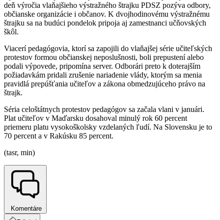
deň výročia vlaňajšieho výstražného štrajku PDSZ pozýva odbory,
občianske organizácie i občanov. K dvojhodinovému výstražnému
štrajku sa na budúci pondelok pripoja aj zamestnanci učňovských
škôl.
Viacerí pedagógovia, ktorí sa zapojili do vlaňajšej série učiteľských
protestov formou občianskej neposlušnosti, boli prepustení alebo
podali výpovede, pripomína server. Odborári preto k doterajším
požiadavkám pridali zrušenie nariadenie vlády, ktorým sa menia
pravidlá prepúšťania učiteľov a zákona obmedzujúceho právo na
štrajk.
Séria celoštátnych protestov pedagógov sa začala vlani v januári.
Plat učiteľov v Maďarsku dosahoval minulý rok 60 percent
priemeru platu vysokoškolsky vzdelaných ľudí. Na Slovensku je to
70 percent a v Rakúsku 85 percent.
(tasr, min)
Komentáre