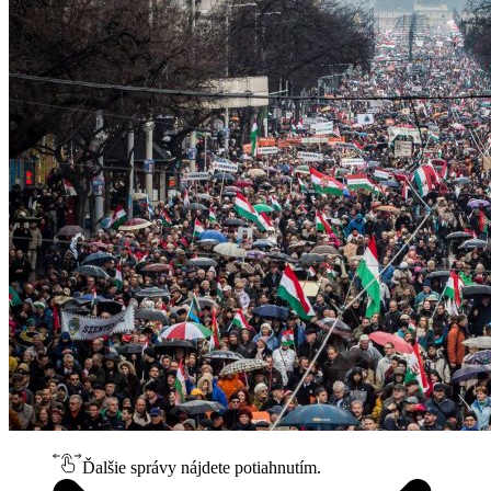
Ďalšie správy nájdete potiahnutím.