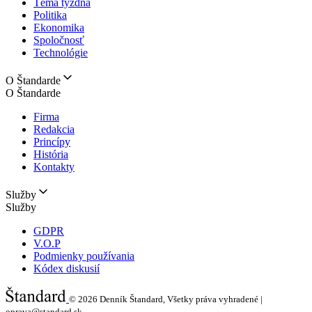
Téma týždňa
Politika
Ekonomika
Spoločnosť
Technológie
O Štandarde
O Štandarde
Firma
Redakcia
Princípy
História
Kontakty
Služby
Služby
GDPR
V.O.P
Podmienky používania
Kódex diskusií
© 2026
Denník Štandard, Všetky práva vyhradené |
oprava@standard.sk