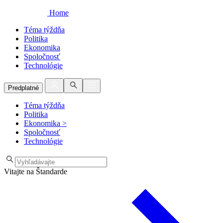
Home
Téma týždňa
Politika
Ekonomika
Spoločnosť
Technológie
Predplatné
Téma týždňa
Politika
Ekonomika
>
Spoločnosť
Technológie
Vitajte na Štandarde