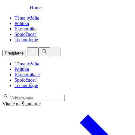
Home
Téma týždňa
Politika
Ekonomika
Spoločnosť
Technológie
Predplatné
Téma týždňa
Politika
Ekonomika
>
Spoločnosť
Technológie
Vitajte na Štandarde