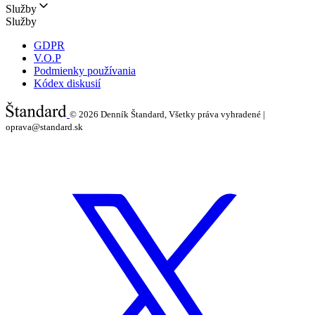
Služby
Služby
GDPR
V.O.P
Podmienky používania
Kódex diskusií
© 2026
Denník Štandard, Všetky práva vyhradené |
oprava@standard.sk