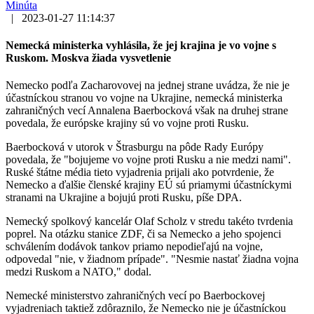
Minúta
|
2023-01-27 11:14:37
Nemecká ministerka vyhlásila, že jej krajina je vo vojne s
Ruskom. Moskva žiada vysvetlenie
Nemecko podľa Zacharovovej na jednej strane uvádza, že nie je
účastníckou stranou vo vojne na Ukrajine, nemecká ministerka
zahraničných vecí Annalena Baerbocková však na druhej strane
povedala, že európske krajiny sú vo vojne proti Rusku.
Baerbocková v utorok v Štrasburgu na pôde Rady Európy
povedala, že "bojujeme vo vojne proti Rusku a nie medzi nami".
Ruské štátne média tieto vyjadrenia prijali ako potvrdenie, že
Nemecko a ďalšie členské krajiny EÚ sú priamymi účastníckymi
stranami na Ukrajine a bojujú proti Rusku, píše DPA.
Nemecký spolkový kancelár Olaf Scholz v stredu takéto tvrdenia
poprel. Na otázku stanice ZDF, či sa Nemecko a jeho spojenci
schválením dodávok tankov priamo nepodieľajú na vojne,
odpovedal "nie, v žiadnom prípade". "Nesmie nastať žiadna vojna
medzi Ruskom a NATO," dodal.
Nemecké ministerstvo zahraničných vecí po Baerbockovej
vyjadreniach taktiež zdôraznilo, že Nemecko nie je účastníckou