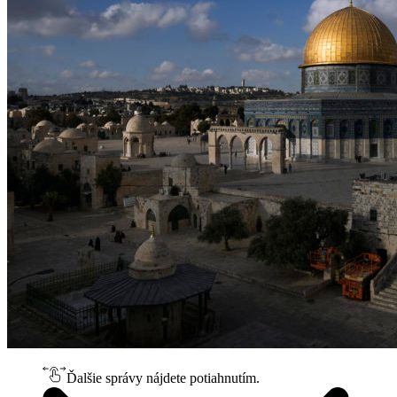
Ďalšie správy nájdete potiahnutím.