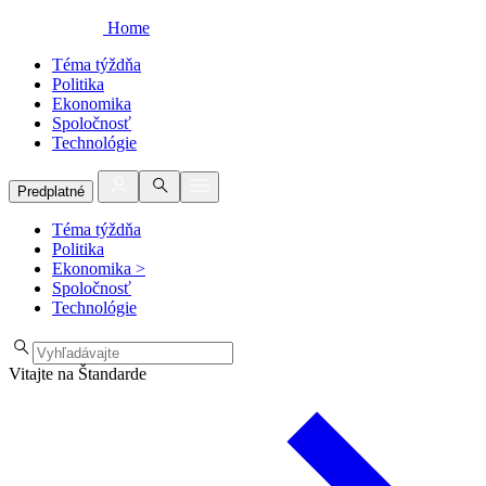
Home
Téma týždňa
Politika
Ekonomika
Spoločnosť
Technológie
Predplatné
Téma týždňa
Politika
Ekonomika
>
Spoločnosť
Technológie
Vitajte na Štandarde