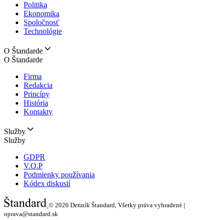
Politika
Ekonomika
Spoločnosť
Technológie
O Štandarde
O Štandarde
Firma
Redakcia
Princípy
História
Kontakty
Služby
Služby
GDPR
V.O.P
Podmienky používania
Kódex diskusií
© 2026
Denník Štandard, Všetky práva vyhradené |
oprava@standard.sk