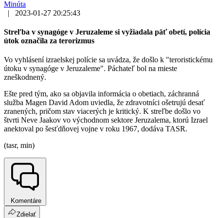
Minúta
|
2023-01-27 20:25:43
Streľba v synagóge v Jeruzaleme si vyžiadala päť obetí, polícia
útok označila za terorizmus
Vo vyhlásení izraelskej polície sa uvádza, že došlo k "teroristickému
útoku v synagóge v Jeruzaleme". Páchateľ bol na mieste
zneškodnený.
Ešte pred tým, ako sa objavila informácia o obetiach, záchranná
služba Magen David Adom uviedla, že zdravotníci ošetrujú desať
zranených, pričom stav viacerých je kritický. K streľbe došlo vo
štvrti Neve Jaakov vo východnom sektore Jeruzalema, ktorú Izrael
anektoval po šesťdňovej vojne v roku 1967, dodáva TASR.
(tasr, min)
Komentáre
Zdielať