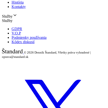
História
Kontakty
Služby
Služby
GDPR
V.O.P
Podmienky používania
Kódex diskusií
© 2026
Denník Štandard, Všetky práva vyhradené |
oprava@standard.sk