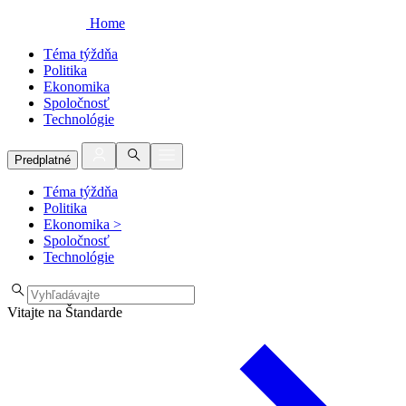
Home
Téma týždňa
Politika
Ekonomika
Spoločnosť
Technológie
Predplatné
Téma týždňa
Politika
Ekonomika
>
Spoločnosť
Technológie
Vitajte na Štandarde