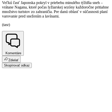
Veľkú časť Japonska pokryl v priebehu minulého týždňa sneh –
vrátane Nagana, ktoré počas lyžiarskej sezóny každoročne pritiahne
množstvo turistov zo zahraničia. Pre danú oblasť v súčasnosti planí
varovanie pred snežením a lavínami.
(tasr)
Komentáre
Zdielať
Skopírovať odkaz