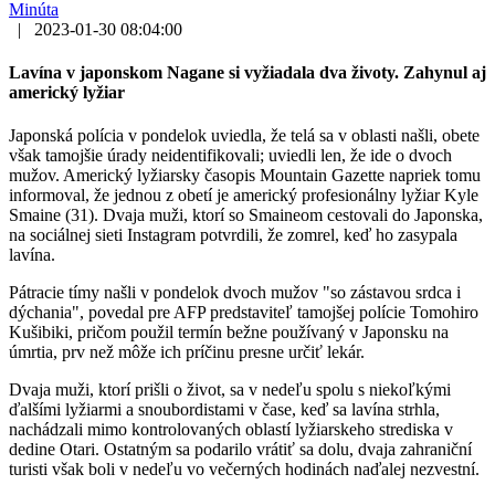
Minúta
|
2023-01-30 08:04:00
Lavína v japonskom Nagane si vyžiadala dva životy. Zahynul aj
americký lyžiar
Japonská polícia v pondelok uviedla, že telá sa v oblasti našli, obete
však tamojšie úrady neidentifikovali; uviedli len, že ide o dvoch
mužov. Americký lyžiarsky časopis Mountain Gazette napriek tomu
informoval, že jednou z obetí je americký profesionálny lyžiar Kyle
Smaine (31). Dvaja muži, ktorí so Smaineom cestovali do Japonska,
na sociálnej sieti Instagram potvrdili, že zomrel, keď ho zasypala
lavína.
Pátracie tímy našli v pondelok dvoch mužov "so zástavou srdca i
dýchania", povedal pre AFP predstaviteľ tamojšej polície Tomohiro
Kušibiki, pričom použil termín bežne používaný v Japonsku na
úmrtia, prv než môže ich príčinu presne určiť lekár.
Dvaja muži, ktorí prišli o život, sa v nedeľu spolu s niekoľkými
ďalšími lyžiarmi a snoubordistami v čase, keď sa lavína strhla,
nachádzali mimo kontrolovaných oblastí lyžiarskeho strediska v
dedine Otari. Ostatným sa podarilo vrátiť sa dolu, dvaja zahraniční
turisti však boli v nedeľu vo večerných hodinách naďalej nezvestní.