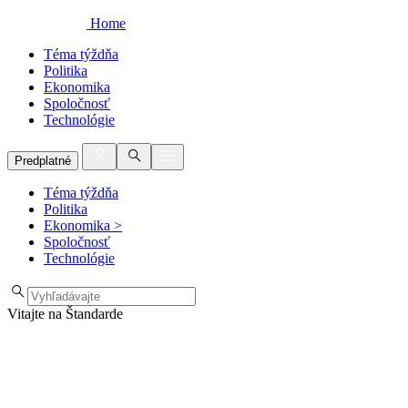
Home
Téma týždňa
Politika
Ekonomika
Spoločnosť
Technológie
Predplatné
Téma týždňa
Politika
Ekonomika
>
Spoločnosť
Technológie
Vitajte na Štandarde