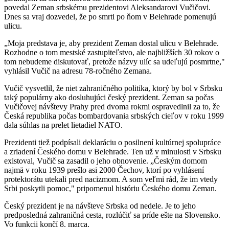
povedal Zeman srbskému prezidentovi Aleksandarovi Vučičovi.
Dnes sa vraj dozvedel, že po smrti po ňom v Belehrade pomenujú
ulicu.
„Moja predstava je, aby prezident Zeman dostal ulicu v Belehrade.
Rozhodne o tom mestské zastupiteľstvo, ale najbližších 30 rokov o
tom nebudeme diskutovať, pretože názvy ulíc sa udeľujú posmrtne,"
vyhlásil Vučič na adresu 78-ročného Zemana.
Vučič vysvetlil, že niet zahraničného politika, ktorý by bol v Srbsku
taký populárny ako dosluhujúci český prezident. Zeman sa počas
Vučičovej návštevy Prahy pred dvoma rokmi ospravedlnil za to, že
Česká republika počas bombardovania srbských cieľov v roku 1999
dala súhlas na prelet lietadiel NATO.
Prezidenti tiež podpísali deklaráciu o posilnení kultúrnej spolupráce
a zriadení Českého domu v Belehrade. Ten už v minulosti v Srbsku
existoval, Vučič sa zasadil o jeho obnovenie. „Českým domom
najmä v roku 1939 prešlo asi 2000 Čechov, ktorí po vyhlásení
protektorátu utekali pred nacizmom. A som veľmi rád, že im vtedy
Srbi poskytli pomoc," pripomenul históriu Českého domu Zeman.
Český prezident je na návšteve Srbska od nedele. Je to jeho
predposledná zahraničná cesta, rozlúčiť sa príde ešte na Slovensko.
Vo funkcii končí 8. marca.