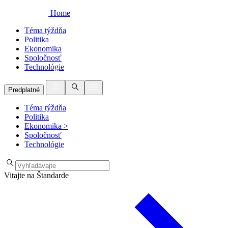
Home
Téma týždňa
Politika
Ekonomika
Spoločnosť
Technológie
Predplatné
Téma týždňa
Politika
Ekonomika
>
Spoločnosť
Technológie
Vitajte na Štandarde