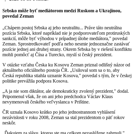
Srbsko môže byť mediátorom medzi Ruskom a Ukrajinou,
povedal Zeman
„Chápem postoj Srbska aj jeho neutralitu... Práve táto neutrálna
pozícia Srbska, ktoré napríklad nie je podporovateľom protiruských
sankcií, môže byť výhodou v prípadnej úlohe mediátora," povedal
Zeman. Sprostredkovateľ podľa neho nesmie jednoznačne zastávať
pozície jednej ani druhej strany. Okrem Srbska by v riešení konfliktu
mohli pomôcť aj Čína a Turecko, myslí si český prezident.
V otázke vzťahu Česka ku Kosovu Zeman priznal odlišný názor od
aktuálneho oficiálneho postoja ČR. „Usiloval som sa o to, aby
Česká republika stiahla uznanie Kosova," povedal s tým, že v českej
politike prevážila podpora Kosova.
„A ja nie som diktátor, ale demokraticky zvolený prezident," dodal.
Pripomenul však, že on ani jeho predchodca Václav Klaus
nevymenovali českého veľvyslanca v Prištine.
ČR uznala Kosovo krátko po jeho jednostrannom vyhlásení
nezávislosti v roku 2008, Zeman sa stal prezidentom o päť rokov
neskôr.
„Ďakujem za slávu, ktorou ste ma celkom nezaslúžene zahrnuli,"