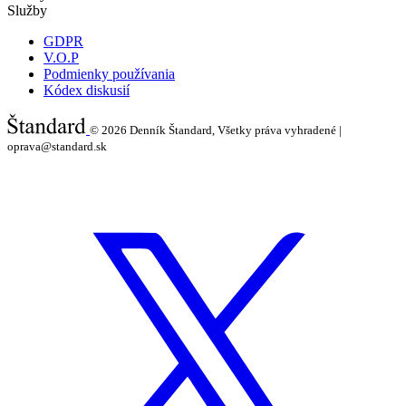
Služby
GDPR
V.O.P
Podmienky používania
Kódex diskusií
© 2026
Denník Štandard, Všetky práva vyhradené |
oprava@standard.sk