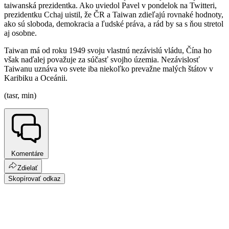
taiwanská prezidentka. Ako uviedol Pavel v pondelok na Twitteri,
prezidentku Cchaj uistil, že ČR a Taiwan zdieľajú rovnaké hodnoty,
ako sú sloboda, demokracia a ľudské práva, a rád by sa s ňou stretol
aj osobne.
Taiwan má od roku 1949 svoju vlastnú nezávislú vládu, Čína ho
však naďalej považuje za súčasť svojho územia. Nezávislosť
Taiwanu uznáva vo svete iba niekoľko prevažne malých štátov v
Karibiku a Oceánii.
(tasr, min)
Komentáre
Zdielať
Skopírovať odkaz