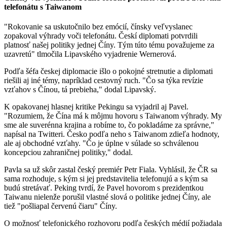
telefonátu s Taiwanom
"Rokovanie sa uskutočnilo bez emócií, čínsky veľvyslanec
zopakoval výhrady voči telefonátu. Českí diplomati potvrdili
platnosť našej politiky jednej Číny. Tým túto tému považujeme za
uzavretú" tlmočila Lipavského vyjadrenie Wernerová.
Podľa šéfa českej diplomacie išlo o pokojné stretnutie a diplomati
riešili aj iné témy, napríklad cestovný ruch. "Čo sa týka revízie
vzťahov s Čínou, tá prebieha," dodal Lipavský.
K opakovanej hlasnej kritike Pekingu sa vyjadril aj Pavel.
"Rozumiem, že Čína má k môjmu hovoru s Taiwanom výhrady. My
sme ale suverénna krajina a robíme to, čo pokladáme za správne,"
napísal na Twitteri. Česko podľa neho s Taiwanom zdieľa hodnoty,
ale aj obchodné vzťahy. "Čo je úplne v súlade so schválenou
koncepciou zahraničnej politiky," dodal.
Pavla sa už skôr zastal český premiér Petr Fiala. Vyhlásil, že ČR sa
sama rozhoduje, s kým si jej predstavitelia telefonujú a s kým sa
budú stretávať. Peking tvrdí, že Pavel hovorom s prezidentkou
Taiwanu nielenže porušil vlastné slová o politike jednej Číny, ale
tiež "pošliapal červenú čiaru" Číny.
O možnosť telefonického rozhovoru podľa českých médií požiadala