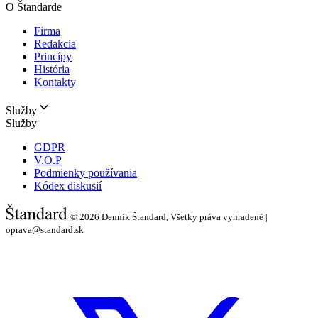
O Štandarde
Firma
Redakcia
Princípy
História
Kontakty
Služby
Služby
GDPR
V.O.P
Podmienky používania
Kódex diskusií
© 2026
Denník Štandard, Všetky práva vyhradené |
oprava@standard.sk