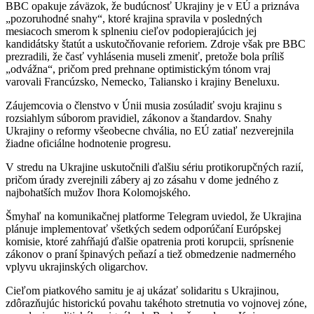
BBC opakuje záväzok, že budúcnosť Ukrajiny je v EÚ a priznáva
„pozoruhodné snahy“, ktoré krajina spravila v posledných
mesiacoch smerom k splneniu cieľov podopierajúcich jej
kandidátsky štatút a uskutočňovanie reforiem. Zdroje však pre BBC
prezradili, že časť vyhlásenia museli zmeniť, pretože bola príliš
„odvážna“, pričom pred prehnane optimistickým tónom vraj
varovali Francúzsko, Nemecko, Taliansko i krajiny Beneluxu.
Záujemcovia o členstvo v Únii musia zosúladiť svoju krajinu s
rozsiahlym súborom pravidiel, zákonov a štandardov. Snahy
Ukrajiny o reformy všeobecne chvália, no EÚ zatiaľ nezverejnila
žiadne oficiálne hodnotenie progresu.
V stredu na Ukrajine uskutočnili ďalšiu sériu protikorupčných razií,
pričom úrady zverejnili zábery aj zo zásahu v dome jedného z
najbohatších mužov Ihora Kolomojského.
Šmyhaľ na komunikačnej platforme Telegram uviedol, že Ukrajina
plánuje implementovať všetkých sedem odporúčaní Európskej
komisie, ktoré zahŕňajú ďalšie opatrenia proti korupcii, sprísnenie
zákonov o praní špinavých peňazí a tiež obmedzenie nadmerného
vplyvu ukrajinských oligarchov.
Cieľom piatkového samitu je aj ukázať solidaritu s Ukrajinou,
zdôrazňujúc historickú povahu takéhoto stretnutia vo vojnovej zóne,