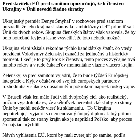
Predstavitelia EÚ pred samitom upozorňujú, že k členstvu
Ukrajiny v Únii nevedú žiadne skratky
Ukrajinský premiér Denys Šmyhaľ v rozhovore pred samitom
prezradil, že jeho krajina si stanovila „ambiciózny cieľ“ pripojiť sa k
Únii do dvoch rokov. Skupina členských štátov však varovala, že by
bolo potrebné Kyjevu jasne vysvetliť, že toto nebude možné.
Ukrajina vlani získala rekordne rýchlo kandidátsky štatút, čo vtedy
prezident Volodymyr Zelenskyj označil za jedinečný a historický
moment. I keď je to prvý krok k členstvu, tento proces zvyčajne trvá
mnoho rokov a v rade čakateľov momentálne viazne viacero krajín.
Zelenskyj sa pred samitom vyjadril, že to bude týždeň Európskej
integrácie a Kyjev očakáva od svojich európskych partnerov
rozhodnutia v súlade s dosiahnutým pokrokom napriek ruskej vojne.
V Bruseli však len málo ľudí vidí dvojročný cieľ ako realistický,
pričom vyjadrili obavy, že akékoľvek nerealistické sľuby zo strany
Únie by mohli neskôr viesť ku sklamaniu. „To Ukrajina
nepotrebuje,“ vyjadril sa nemenovaný únijný diplomat. Iný pritom
spomenul tlak zo strany krajín ako je napríklad Poľsko, aby proces
čo najviac urýchlili.
Návrh vyhlásenia EÚ, ktoré by mali zverejniť po samite, podľa