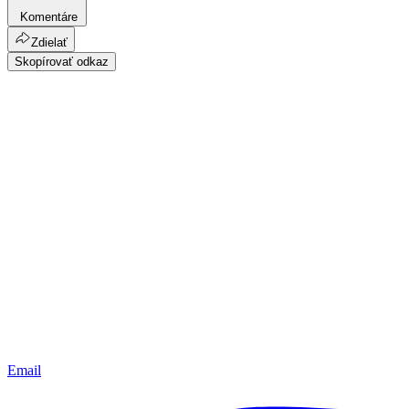
Komentáre
Zdielať
Skopírovať odkaz
Email