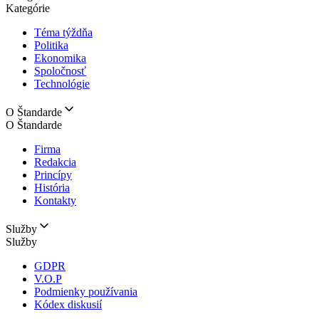
Kategórie
Téma týždňa
Politika
Ekonomika
Spoločnosť
Technológie
O Štandarde
O Štandarde
Firma
Redakcia
Princípy
História
Kontakty
Služby
Služby
GDPR
V.O.P
Podmienky používania
Kódex diskusií