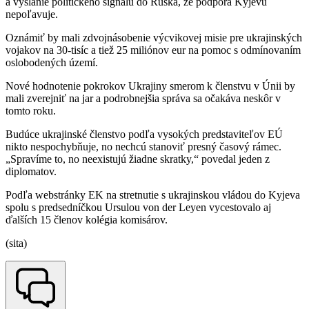
a vyslanie politického signálu do Ruska, že podpora Kyjevu
nepoľavuje.
Oznámiť by mali zdvojnásobenie výcvikovej misie pre ukrajinských
vojakov na 30-tisíc a tiež 25 miliónov eur na pomoc s odmínovaním
oslobodených území.
Nové hodnotenie pokrokov Ukrajiny smerom k členstvu v Únii by
mali zverejniť na jar a podrobnejšia správa sa očakáva neskôr v
tomto roku.
Budúce ukrajinské členstvo podľa vysokých predstaviteľov EÚ
nikto nespochybňuje, no nechcú stanoviť presný časový rámec.
„Spravíme to, no neexistujú žiadne skratky,“ povedal jeden z
diplomatov.
Podľa webstránky EK na stretnutie s ukrajinskou vládou do Kyjeva
spolu s predsedníčkou Ursulou von der Leyen vycestovalo aj
ďalších 15 členov kolégia komisárov.
(sita)