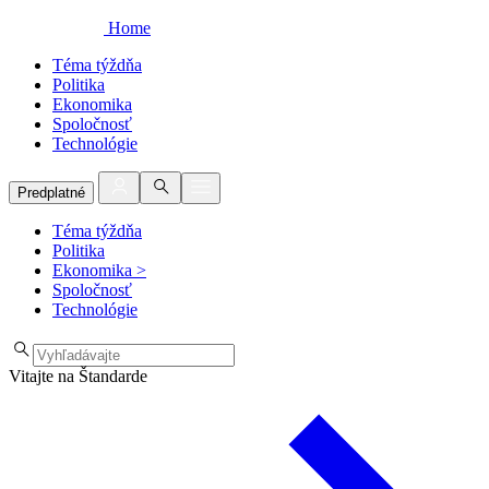
Home
Téma týždňa
Politika
Ekonomika
Spoločnosť
Technológie
Predplatné
Téma týždňa
Politika
Ekonomika
>
Spoločnosť
Technológie
Vitajte na Štandarde