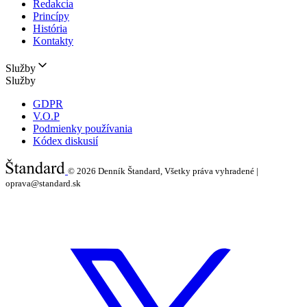
Redakcia
Princípy
História
Kontakty
Služby
Služby
GDPR
V.O.P
Podmienky používania
Kódex diskusií
© 2026
Denník Štandard, Všetky práva vyhradené |
oprava@standard.sk