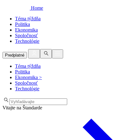
Home
Téma týždňa
Politika
Ekonomika
Spoločnosť
Technológie
Predplatné
Téma týždňa
Politika
Ekonomika
>
Spoločnosť
Technológie
Vitajte na Štandarde