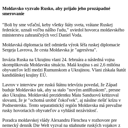
Moldavsko vyzvalo Rusko, aby prijalo jeho prozápadné
smerovanie
"Boli by sme vďační, keby všetky štáty sveta, vrátane Ruskej
federácie, uznali voľbu nášho ľudu," uviedol hovorca moldavského
ministerstva zahraničných vecí Daniel Voda.
Moldavská diplomacia tiež odmietla výrok šéfa ruskej diplomacie
Sergeja Lavrova, že cesta Moldavska je "agresívna".
Invázia Ruska na Ukrajinu vlani 24. februára a následná vojna
skomplikovala Moldavsku situáciu. Malá krajina s asi 2,6 milióna
obyvateľov leží medzi Rumunskom a Ukrajinou. Vlani získala štatút
kandidátskej krajiny EÚ.
Lavrov v interview pre ruskú štátnu televíziu povedal, že Západ
buduje Moldavsko tak, aby sa stalo "novým antiRuskom", presne
ako Ukrajina. Moldavskú prezidentku Maiu Sanduovú kritizoval
slovami, že je "ochotná urobiť čokoľvek", aj násilne riešiť krízu v
Podnestersku. Tento separatistický región Moldavska má prevažne
rusky hovoriacich obyvateľov a vyhlásil nezávislosť.
Poradca moldavskej vlády Alexandru Flenchea v rozhovore pre
nemecký denník Die Welt vyzval na stiahnutie ruských vojakov z