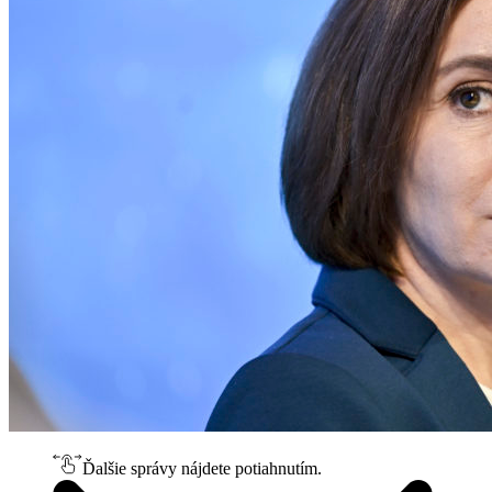
Ďalšie správy nájdete potiahnutím.