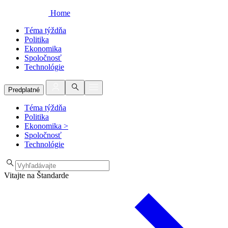
Home
Téma týždňa
Politika
Ekonomika
Spoločnosť
Technológie
Predplatné
Téma týždňa
Politika
Ekonomika
>
Spoločnosť
Technológie
Vitajte na Štandarde