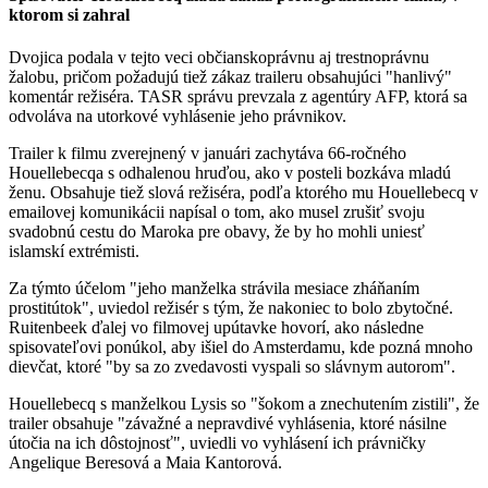
ktorom si zahral
Dvojica podala v tejto veci občianskoprávnu aj trestnoprávnu
žalobu, pričom požadujú tiež zákaz traileru obsahujúci "hanlivý"
komentár režiséra. TASR správu prevzala z agentúry AFP, ktorá sa
odvoláva na utorkové vyhlásenie jeho právnikov.
Trailer k filmu zverejnený v januári zachytáva 66-ročného
Houellebecqa s odhalenou hruďou, ako v posteli bozkáva mladú
ženu. Obsahuje tiež slová režiséra, podľa ktorého mu Houellebecq v
emailovej komunikácii napísal o tom, ako musel zrušiť svoju
svadobnú cestu do Maroka pre obavy, že by ho mohli uniesť
islamskí extrémisti.
Za týmto účelom "jeho manželka strávila mesiace zháňaním
prostitútok", uviedol režisér s tým, že nakoniec to bolo zbytočné.
Ruitenbeek ďalej vo filmovej upútavke hovorí, ako následne
spisovateľovi ponúkol, aby išiel do Amsterdamu, kde pozná mnoho
dievčat, ktoré "by sa zo zvedavosti vyspali so slávnym autorom".
Houellebecq s manželkou Lysis so "šokom a znechutením zistili", že
trailer obsahuje "závažné a nepravdivé vyhlásenia, ktoré násilne
útočia na ich dôstojnosť", uviedli vo vyhlásení ich právničky
Angelique Beresová a Maia Kantorová.