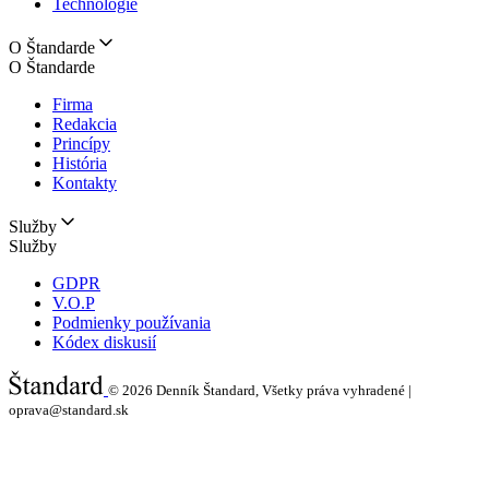
Technológie
O Štandarde
O Štandarde
Firma
Redakcia
Princípy
História
Kontakty
Služby
Služby
GDPR
V.O.P
Podmienky používania
Kódex diskusií
© 2026
Denník Štandard, Všetky práva vyhradené |
oprava@standard.sk