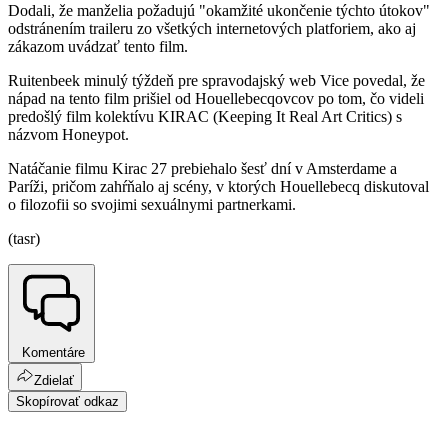
Dodali, že manželia požadujú "okamžité ukončenie týchto útokov"
odstránením traileru zo všetkých internetových platforiem, ako aj
zákazom uvádzať tento film.
Ruitenbeek minulý týždeň pre spravodajský web Vice povedal, že
nápad na tento film prišiel od Houellebecqovcov po tom, čo videli
predošlý film kolektívu KIRAC (Keeping It Real Art Critics) s
názvom Honeypot.
Natáčanie filmu Kirac 27 prebiehalo šesť dní v Amsterdame a
Paríži, pričom zahŕňalo aj scény, v ktorých Houellebecq diskutoval
o filozofii so svojimi sexuálnymi partnerkami.
(tasr)
Komentáre
Zdielať
Skopírovať odkaz