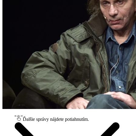
Ďalšie správy nájdete potiahnutím.