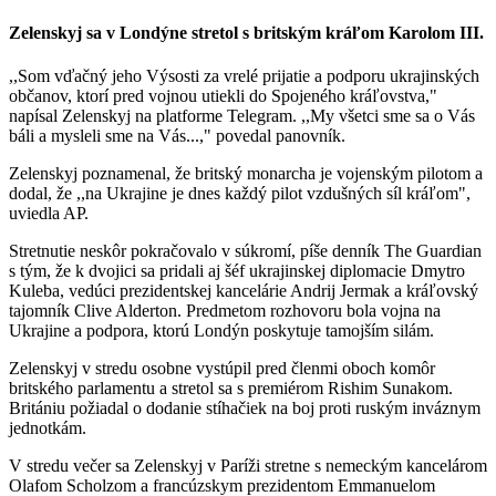
Zelenskyj sa v Londýne stretol s britským kráľom Karolom III.
,,Som vďačný jeho Výsosti za vrelé prijatie a podporu ukrajinských
občanov, ktorí pred vojnou utiekli do Spojeného kráľovstva,"
napísal Zelenskyj na platforme Telegram. ,,My všetci sme sa o Vás
báli a mysleli sme na Vás...," povedal panovník.
Zelenskyj poznamenal, že britský monarcha je vojenským pilotom a
dodal, že ,,na Ukrajine je dnes každý pilot vzdušných síl kráľom",
uviedla AP.
Stretnutie neskôr pokračovalo v súkromí, píše denník The Guardian
s tým, že k dvojici sa pridali aj šéf ukrajinskej diplomacie Dmytro
Kuleba, vedúci prezidentskej kancelárie Andrij Jermak a kráľovský
tajomník Clive Alderton. Predmetom rozhovoru bola vojna na
Ukrajine a podpora, ktorú Londýn poskytuje tamojším silám.
Zelenskyj v stredu osobne vystúpil pred členmi oboch komôr
britského parlamentu a stretol sa s premiérom Rishim Sunakom.
Britániu požiadal o dodanie stíhačiek na boj proti ruským inváznym
jednotkám.
V stredu večer sa Zelenskyj v Paríži stretne s nemeckým kancelárom
Olafom Scholzom a francúzskym prezidentom Emmanuelom