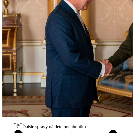
Ďalšie správy nájdete potiahnutím.