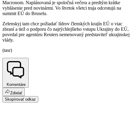
Macronom. Naplánovaná je spoločná večera a predtým krátke
vyhlásenie pred novinármi. Vo štvrtok všetci traja odcestujú na
summit EÚ do Bruselu.
Zelenskyj tam chce požiadať lídrov členských krajín EÚ o viac
zbraní a tiež o podporu čo najrýchlejšieho vstupu Ukrajiny do EÚ,
povedal pre agentúru Reuters nemenovaný predstaviteľ ukrajinskej
vlády.
(tasr)
Komentáre
Zdielať
Skopírovať odkaz