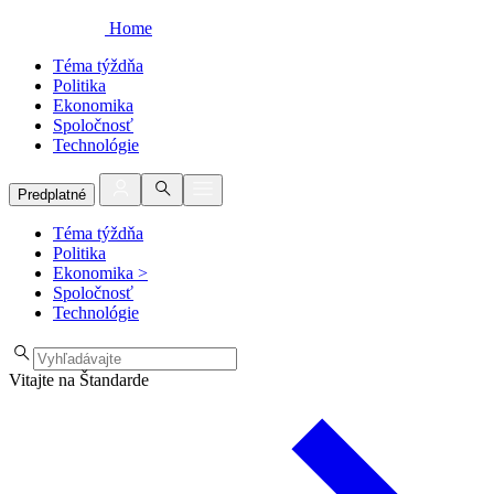
Home
Téma týždňa
Politika
Ekonomika
Spoločnosť
Technológie
Predplatné
Téma týždňa
Politika
Ekonomika
>
Spoločnosť
Technológie
Vitajte na Štandarde