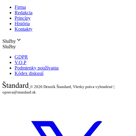
Firma
Redakcia
Princípy
História
Kontakty
Služby
Služby
GDPR
V.O.P
Podmienky používania
Kódex diskusií
© 2026
Denník Štandard, Všetky práva vyhradené |
oprava@standard.sk