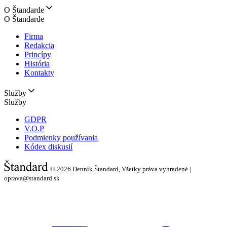
O Štandarde
O Štandarde
Firma
Redakcia
Princípy
História
Kontakty
Služby
Služby
GDPR
V.O.P
Podmienky používania
Kódex diskusií
© 2026
Denník Štandard, Všetky práva vyhradené |
oprava@standard.sk