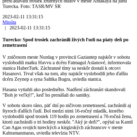
prehľadávaní trosiek zrútených budov v meste Antakaya na juhu
Turecka. Foto: TASR/MV SR
2023-02-11 13:31:15
Minúta
|
2023-02-11 13:31:15
Turecko: Spod trosiek zachránili živých ľudí na piaty deň po
zemetrasení
V zničenom meste Nurdag v provincii Gaziantep najskôr v sobotu
vyslobodili matku Havvu a dcéru Fatmagul Aslanové, informovala
stanica HaberTurk. Záchranné tímy sa neskôr dostali k otcovi
Hasanovi. Trval však na tom, aby najskôr vyslobodili jeho ďalšiu
dcéru Zeynep a syna Saltika Bugra, uviedla stanica.
Hasana vytiahli ako posledného. Nadšení záchranári skandovali
"Boh je veľký!", keď ho prenášali do sanitky.
V sobotu skoro ráno, päť dní po ničivom zemetrasení, zachránili aj
štyroch ďalších ľudí. Bol medzi nimi 16-ročný mladík, ktorého
vyslobodili spod trosiek 119 hodín po zemetrasení a 70-ročná ženu,
ktorú zachránili o tri hodiny neskôr. "Aký je deň?", opýtal sa Kamil
Can Agas svojich tureckých a kirgizských záchrancov v meste
Kahramanmaras, uviedla televízia NTV.