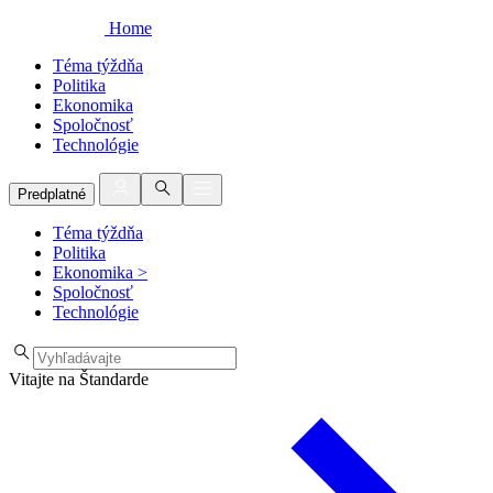
Home
Téma týždňa
Politika
Ekonomika
Spoločnosť
Technológie
Predplatné
Téma týždňa
Politika
Ekonomika
>
Spoločnosť
Technológie
Vitajte na Štandarde