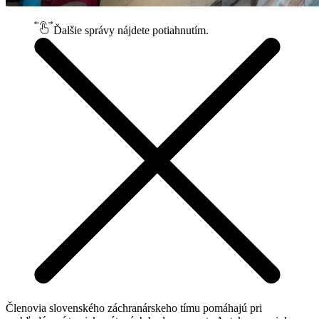
Ďalšie správy nájdete potiahnutím.
Členovia slovenského záchranárskeho tímu pomáhajú pri