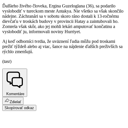
Ďalšieho živého človeka, Ergina Guzeloglana (36), sa podarilo
vyslobodiť v tureckom meste Antakya. Nie všetko sa však skončilo
nádejne. Záchranári sa v sobotu skoro ráno dostali k 13-ročnému
dievčaťu v troskách budovy v provincii Hatay a zaintubovali ho.
Zomrela však skôr, ako jej mohli lekári amputovať končatinu a
vyslobodiť ju, informovali noviny Hurriyet.
Aj keď odborníci tvrdia, že uväznení ľudia môžu pod troskami
prežiť týždeň alebo aj viac, šance na nájdenie ďalších preživších sa
rýchlo zmenšujú.
(tasr)
Komentáre
Zdielať
Skopírovať odkaz