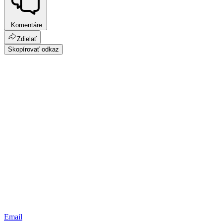
Komentáre
Zdielať
Skopírovať odkaz
Email