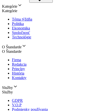
Kategórie
Kategórie
Téma týždňa
Politika
Ekonomika
Spoločnosť
Technológie
O Štandarde
O Štandarde
Firma
Redakcia
Princípy
História
Kontakty
Služby
Služby
GDPR
V.O.P
Podmienky používania