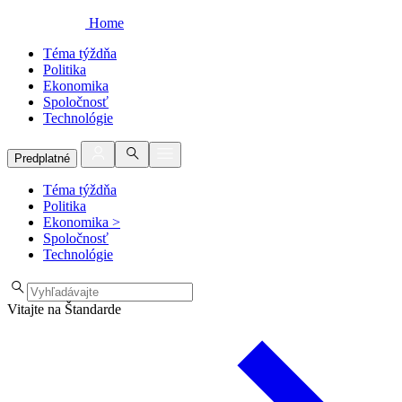
Home
Téma týždňa
Politika
Ekonomika
Spoločnosť
Technológie
Predplatné
Téma týždňa
Politika
Ekonomika
>
Spoločnosť
Technológie
Vitajte na Štandarde