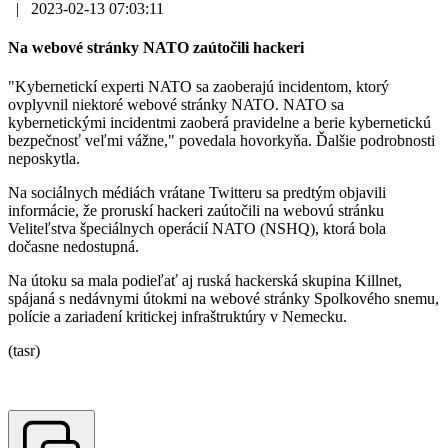
|
2023-02-13 07:03:11
Na webové stránky NATO zaútočili hackeri
"Kybernetickí experti NATO sa zaoberajú incidentom, ktorý
ovplyvnil niektoré webové stránky NATO. NATO sa
kybernetickými incidentmi zaoberá pravidelne a berie kybernetickú
bezpečnosť veľmi vážne," povedala hovorkyňa. Ďalšie podrobnosti
neposkytla.
Na sociálnych médiách vrátane Twitteru sa predtým objavili
informácie, že proruskí hackeri zaútočili na webovú stránku
Veliteľstva špeciálnych operácií NATO (NSHQ), ktorá bola
dočasne nedostupná.
Na útoku sa mala podieľať aj ruská hackerská skupina Killnet,
spájaná s nedávnymi útokmi na webové stránky Spolkového snemu,
polície a zariadení kritickej infraštruktúry v Nemecku.
(tasr)