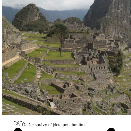
Ďalšie správy nájdete potiahnutím.