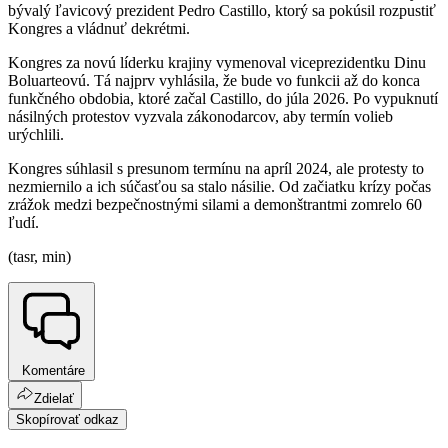
bývalý ľavicový prezident Pedro Castillo, ktorý sa pokúsil rozpustiť
Kongres a vládnuť dekrétmi.
Kongres za novú líderku krajiny vymenoval viceprezidentku Dinu
Boluarteovú. Tá najprv vyhlásila, že bude vo funkcii až do konca
funkčného obdobia, ktoré začal Castillo, do júla 2026. Po vypuknutí
násilných protestov vyzvala zákonodarcov, aby termín volieb
urýchlili.
Kongres súhlasil s presunom termínu na apríl 2024, ale protesty to
nezmiernilo a ich súčasťou sa stalo násilie. Od začiatku krízy počas
zrážok medzi bezpečnostnými silami a demonštrantmi zomrelo 60
ľudí.
(tasr, min)
Komentáre
Zdielať
Skopírovať odkaz