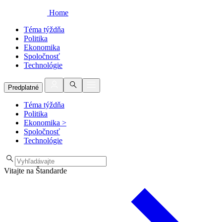
Home
Téma týždňa
Politika
Ekonomika
Spoločnosť
Technológie
Predplatné
Téma týždňa
Politika
Ekonomika
>
Spoločnosť
Technológie
Vitajte na Štandarde