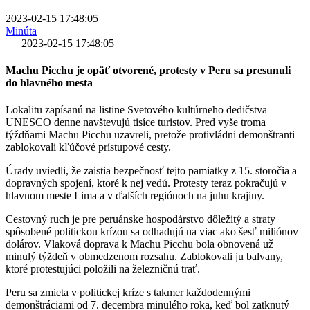
2023-02-15 17:48:05
Minúta
|
2023-02-15 17:48:05
Machu Picchu je opäť otvorené, protesty v Peru sa presunuli
do hlavného mesta
Lokalitu zapísanú na listine Svetového kultúrneho dedičstva
UNESCO denne navštevujú tisíce turistov. Pred vyše troma
týždňami Machu Picchu uzavreli, pretože protivládni demonštranti
zablokovali kľúčové prístupové cesty.
Úrady uviedli, že zaistia bezpečnosť tejto pamiatky z 15. storočia a
dopravných spojení, ktoré k nej vedú. Protesty teraz pokračujú v
hlavnom meste Lima a v ďalších regiónoch na juhu krajiny.
Cestovný ruch je pre peruánske hospodárstvo dôležitý a straty
spôsobené politickou krízou sa odhadujú na viac ako šesť miliónov
dolárov. Vlaková doprava k Machu Picchu bola obnovená už
minulý týždeň v obmedzenom rozsahu. Zablokovali ju balvany,
ktoré protestujúci položili na železničnú trať.
Peru sa zmieta v politickej kríze s takmer každodennými
demonštráciami od 7. decembra minulého roka, keď bol zatknutý