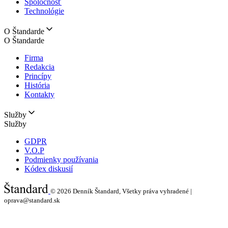
Spoločnosť
Technológie
O Štandarde
O Štandarde
Firma
Redakcia
Princípy
História
Kontakty
Služby
Služby
GDPR
V.O.P
Podmienky používania
Kódex diskusií
© 2026
Denník Štandard, Všetky práva vyhradené |
oprava@standard.sk