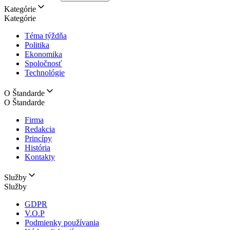
Kategórie
Kategórie
Téma týždňa
Politika
Ekonomika
Spoločnosť
Technológie
O Štandarde
O Štandarde
Firma
Redakcia
Princípy
História
Kontakty
Služby
Služby
GDPR
V.O.P
Podmienky používania