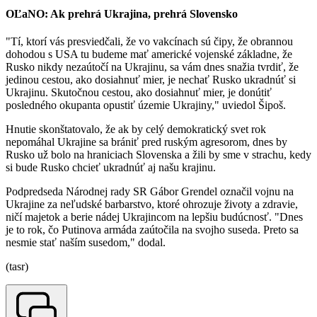
OĽaNO: Ak prehrá Ukrajina, prehrá Slovensko
"Tí, ktorí vás presviedčali, že vo vakcínach sú čipy, že obrannou
dohodou s USA tu budeme mať americké vojenské základne, že
Rusko nikdy nezaútočí na Ukrajinu, sa vám dnes snažia tvrdiť, že
jedinou cestou, ako dosiahnuť mier, je nechať Rusko ukradnúť si
Ukrajinu. Skutočnou cestou, ako dosiahnuť mier, je donútiť
posledného okupanta opustiť územie Ukrajiny," uviedol Šipoš.
Hnutie skonštatovalo, že ak by celý demokratický svet rok
nepomáhal Ukrajine sa brániť pred ruským agresorom, dnes by
Rusko už bolo na hraniciach Slovenska a žili by sme v strachu, kedy
si bude Rusko chcieť ukradnúť aj našu krajinu.
Podpredseda Národnej rady SR Gábor Grendel označil vojnu na
Ukrajine za neľudské barbarstvo, ktoré ohrozuje životy a zdravie,
ničí majetok a berie nádej Ukrajincom na lepšiu budúcnosť. "Dnes
je to rok, čo Putinova armáda zaútočila na svojho suseda. Preto sa
nesmie stať naším susedom," dodal.
(tasr)