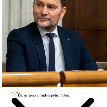
Ďalšie správy nájdete potiahnutím.