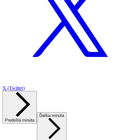
X (Twitter)
Ďalšia minúta
Predošlá minúta