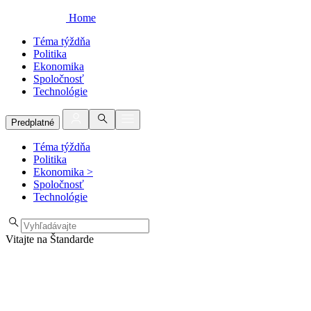
Home
Téma týždňa
Politika
Ekonomika
Spoločnosť
Technológie
Predplatné
Téma týždňa
Politika
Ekonomika
>
Spoločnosť
Technológie
Vitajte na Štandarde