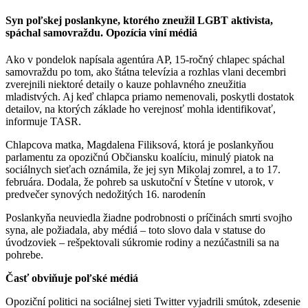
Syn poľskej poslankyne, ktorého zneužil LGBT aktivista,
spáchal samovraždu. Opozícia viní médiá
Ako v pondelok napísala agentúra AP, 15-ročný chlapec spáchal
samovraždu po tom, ako štátna televízia a rozhlas vlani decembri
zverejnili niektoré detaily o kauze pohlavného zneužitia
mladistvých. Aj keď chlapca priamo nemenovali, poskytli dostatok
detailov, na ktorých základe ho verejnosť mohla identifikovať,
informuje TASR.
Chlapcova matka, Magdalena Filiksová, ktorá je poslankyňou
parlamentu za opozičnú Občiansku koalíciu, minulý piatok na
sociálnych sieťach oznámila, že jej syn Mikolaj zomrel, a to 17.
februára. Dodala, že pohreb sa uskutoční v Štetíne v utorok, v
predvečer synových nedožitých 16. narodenín
Poslankyňa neuviedla žiadne podrobnosti o príčinách smrti svojho
syna, ale požiadala, aby médiá – toto slovo dala v statuse do
úvodzoviek – rešpektovali súkromie rodiny a nezúčastnili sa na
pohrebe.
Časť obviňuje poľské médiá
Opoziční politici na sociálnej sieti Twitter vyjadrili smútok, zdesenie