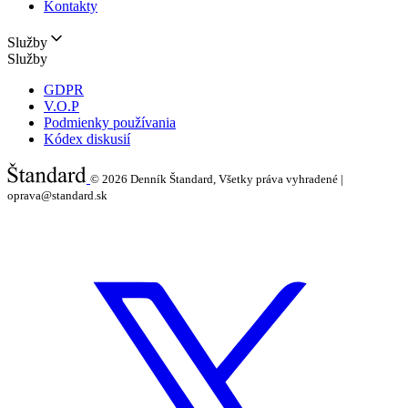
Kontakty
Služby
Služby
GDPR
V.O.P
Podmienky používania
Kódex diskusií
© 2026
Denník Štandard, Všetky práva vyhradené |
oprava@standard.sk