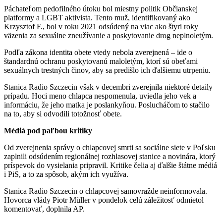
Páchateľom pedofilného útoku bol miestny politik Občianskej
platformy a LGBT aktivista. Tento muž, identifikovaný ako
Krzysztof F., bol v roku 2021 odsúdený na viac ako štyri roky
väzenia za sexuálne zneužívanie a poskytovanie drog neplnoletým.
Podľa zákona identita obete vtedy nebola zverejnená – ide o
štandardnú ochranu poskytovanú maloletým, ktorí sú obeťami
sexuálnych trestných činov, aby sa predišlo ich ďalšiemu utrpeniu.
Stanica Radio Szczecin však v decembri zverejnila niektoré detaily
prípadu. Hoci meno chlapca nespomenula, uviedla jeho vek a
informáciu, že jeho matka je poslankyňou. Poslucháčom to stačilo
na to, aby si odvodili totožnosť obete.
Médiá pod paľbou kritiky
Od zverejnenia správy o chlapcovej smrti sa sociálne siete v Poľsku
zaplnili odsúdením regionálnej rozhlasovej stanice a novinára, ktorý
príspevok do vysielania pripravil. Kritike čelia aj ďalšie štátne médiá
i PiS, a to za spôsob, akým ich využíva.
Stanica Radio Szczecin o chlapcovej samovražde neinformovala.
Hovorca vlády Piotr Müller v pondelok celú záležitosť odmietol
komentovať, doplnila AP.