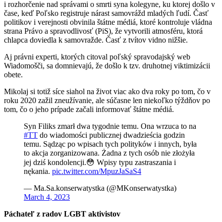
i rozhorčenie nad správami o smrti syna kolegyne, ku ktorej došlo v
čase, keď Poľsko registruje nárast samovrážd mladých ľudí. Časť
politikov i verejnosti obvinila štátne médiá, ktoré kontroluje vládna
strana Právo a spravodlivosť (PiS), že vytvorili atmosféru, ktorá
chlapca doviedla k samovražde. Časť z tvítov vidno nižšie.
Aj právni experti, ktorých citoval poľský spravodajský web
Wiadomošči, sa domnievajú, že došlo k tzv. druhotnej viktimizácii
obete.
Mikolaj si totiž síce siahol na život viac ako dva roky po tom, čo v
roku 2020 zažil zneužívanie, ale súčasne len niekoľko týždňov po
tom, čo o jeho prípade začali informovať štátne médiá.
Syn Filiks zmarł dwa tygodnie temu. Ona wrzuca to na
#TT
do wiadomości publicznej dwadzieścia godzin
temu. Sądząc po wpisach tych polityków i innych, była
to akcja zorganizowana. Żadna z tych osób nie złożyła
jej dziś kondolencji.😳 Wpisy typu zastraszania i
nękania.
pic.twitter.com/MpuzJaSaS4
— Ma.Sa.konserwatystka (@MKonserwatystka)
March 4, 2023
Páchateľ z radov LGBT aktivistov