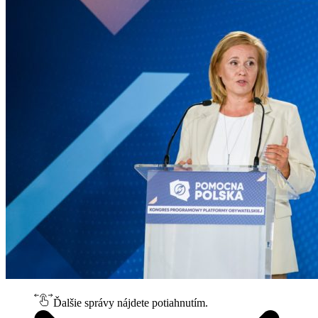
Ďalšie správy nájdete potiahnutím.