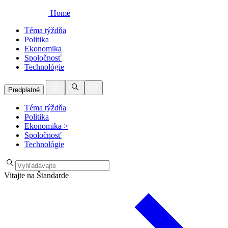
Home
Téma týždňa
Politika
Ekonomika
Spoločnosť
Technológie
Predplatné
Téma týždňa
Politika
Ekonomika
>
Spoločnosť
Technológie
Vitajte na Štandarde