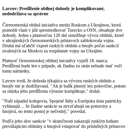
Lavrov: Predĺženie obilnej dohody je komplikované,
nedodržiava sa správne
Čiernomorská obilná iniciatíva medzi Ruskom a Ukrajinou, ktorú
pomohli vlani v júli sprostredkovať Turecko a OSN, obsahuje dve
dohody. Jedna s platnosťou 120 dní umožňuje vývoz obilnín, ktoré
v ukrajinských čiernomorských prístavoch zablokovala vojna.
Druhá má uľahčiť export ruských obilnín a hnojív počas sankcií
uvalených na Moskvu za rozpútanie vojny na Ukrajine.
Platnosť čiernomorskej obilnej iniciatívy vyprší 18. marca.
Predĺžená bude len v prípade, ak žiadna zo strán nebude mať voči
tomu námietky.
Lavrov tvrdí, že dohoda týkajúca sa vývozu ruských obilnín a
hnojív nie je dodržiavaná. "Ak je balík plnený len polovične, potom
sa otázka jeho predĺženia výrazne komplikuje," dodal.
"Naši západní kolegovia, Spojené štáty a Európska únia pateticky
vyhlasujú… že žiadne sankcie sa nevzťahujú na potraviny a
hnojivá, no tento postoj je nečestný," povedal.
Podľa jeho slov sankcie "v skutočnosti zakazujú ruským lodiam
prevážajúcim obilniny a hnojivá vstupovať do príslušných prístavov