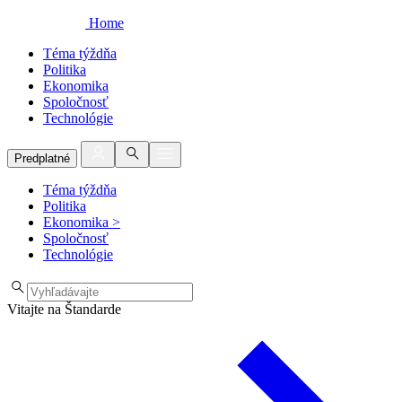
Home
Téma týždňa
Politika
Ekonomika
Spoločnosť
Technológie
Predplatné
Téma týždňa
Politika
Ekonomika
>
Spoločnosť
Technológie
Vitajte na Štandarde