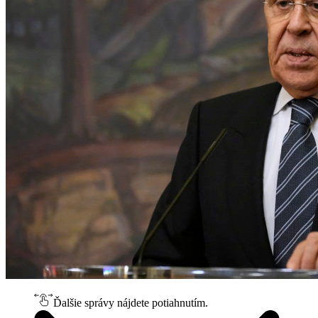
Ďalšie správy nájdete potiahnutím.