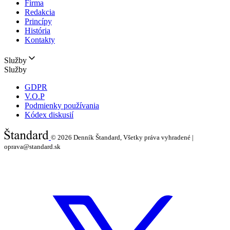
Firma
Redakcia
Princípy
História
Kontakty
Služby
Služby
GDPR
V.O.P
Podmienky používania
Kódex diskusií
© 2026
Denník Štandard, Všetky práva vyhradené |
oprava@standard.sk