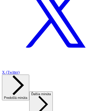
X (Twitter)
Ďalšia minúta
Predošlá minúta