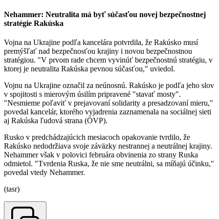
Nehammer: Neutralita má byť súčasťou novej bezpečnostnej
stratégie Rakúska
Vojna na Ukrajine podľa kancelára potvrdila, že Rakúsko musí
premýšľať nad bezpečnosťou krajiny i novou bezpečnostnou
stratégiou. "V prvom rade chcem vyvinúť bezpečnostnú stratégiu, v
ktorej je neutralita Rakúska pevnou súčasťou," uviedol.
Vojnu na Ukrajine označil za neúnosnú. Rakúsko je podľa jeho slov
v spojitosti s mierovým úsilím pripravené "stavať mosty".
"Nesmieme poľaviť v prejavovaní solidarity a presadzovaní mieru,"
povedal kancelár, ktorého vyjadrenia zaznamenala na sociálnej sieti
aj Rakúska ľudová strana (ÖVP).
Rusko v predchádzajúcich mesiacoch opakovanie tvrdilo, že
Rakúsko nedodržiava svoje záväzky nestrannej a neutrálnej krajiny.
Nehammer však v polovici februára obvinenia zo strany Ruska
odmietol. "Tvrdenia Ruska, že nie sme neutrálni, sa míňajú účinku,"
povedal vtedy Nehammer.
(tasr)