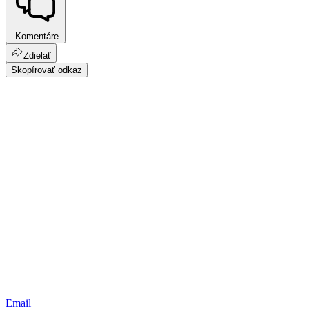
Komentáre
Zdielať
Skopírovať odkaz
Email