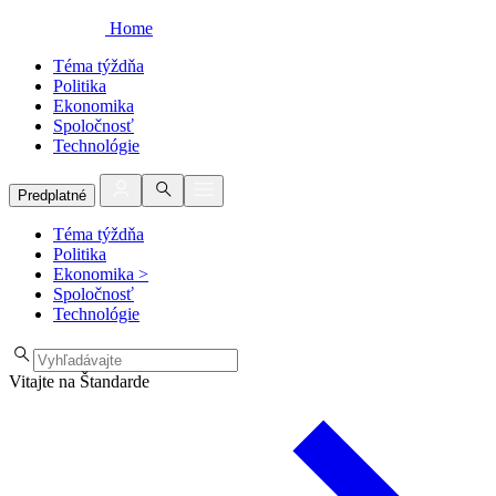
Home
Téma týždňa
Politika
Ekonomika
Spoločnosť
Technológie
Predplatné
Téma týždňa
Politika
Ekonomika
>
Spoločnosť
Technológie
Vitajte na Štandarde