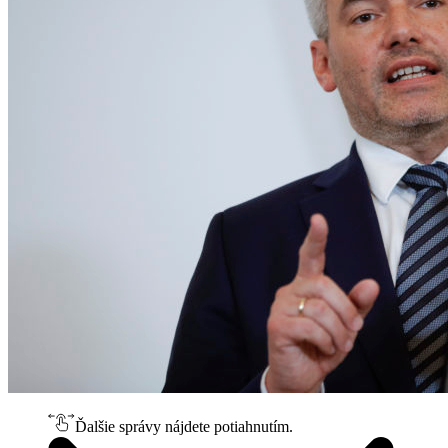
Ďalšie správy nájdete potiahnutím.