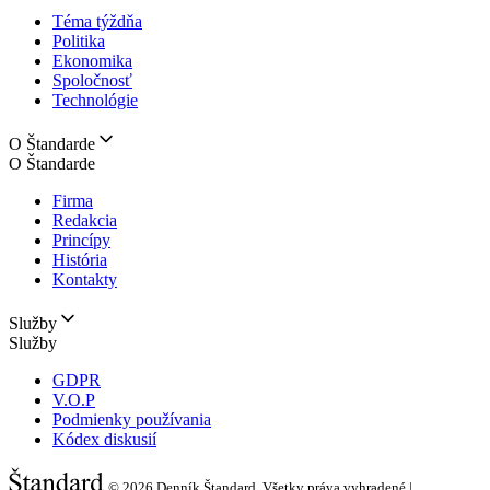
Téma týždňa
Politika
Ekonomika
Spoločnosť
Technológie
O Štandarde
O Štandarde
Firma
Redakcia
Princípy
História
Kontakty
Služby
Služby
GDPR
V.O.P
Podmienky používania
Kódex diskusií
© 2026
Denník Štandard, Všetky práva vyhradené |