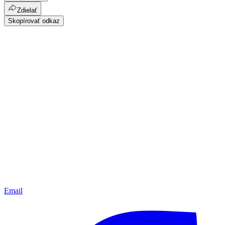
Zdielať
Skopírovať odkaz
Email