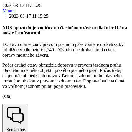
2023-03-17 11:15:25
Minúta
|
2023-03-17 11:15:25
NDS upozorňuje vodičov na čiastočnú uzáveru diaľnice D2 na
moste Lanfranconi
Dopravu obmedzia v pravom jazdnom páse v smere do Petržalky
približne v kilometri 62,746. Dôvodom je druhá a tretia etapa
opravy mostného záveru.
Počas druhej etapy obmedzia dopravu v pravom jazdnom pruhu
hlavného mostného objektu pravého jazdného pásu. Počas tretej
etapy prác obmedzia dopravu v ľavom jazdnom pruhu hlavného
mostného objektu v pravom jazdnom páse. Doprava bude vedená
vo voľnom jazdnom pruhu popri pracovisku.
(sita)
Komentáre