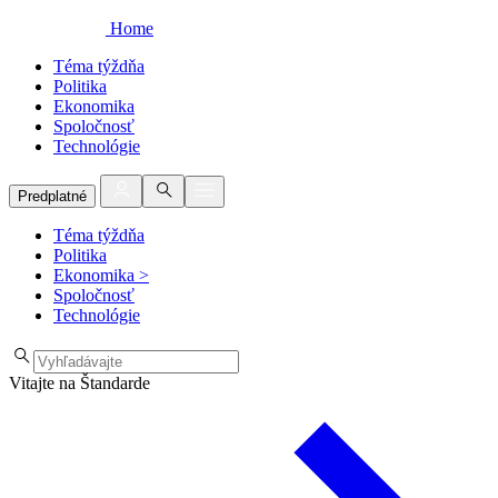
Home
Téma týždňa
Politika
Ekonomika
Spoločnosť
Technológie
Predplatné
Téma týždňa
Politika
Ekonomika
>
Spoločnosť
Technológie
Vitajte na Štandarde