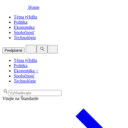
Home
Téma týždňa
Politika
Ekonomika
Spoločnosť
Technológie
Predplatné
Téma týždňa
Politika
Ekonomika
>
Spoločnosť
Technológie
Vitajte na Štandarde