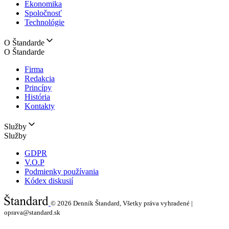
Ekonomika
Spoločnosť
Technológie
O Štandarde
O Štandarde
Firma
Redakcia
Princípy
História
Kontakty
Služby
Služby
GDPR
V.O.P
Podmienky používania
Kódex diskusií
© 2026
Denník Štandard, Všetky práva vyhradené |
oprava@standard.sk