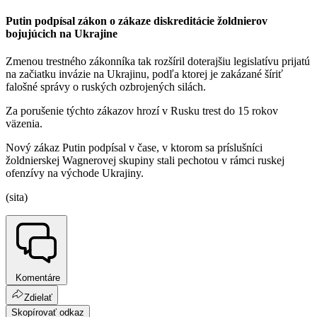
Putin podpísal zákon o zákaze diskreditácie žoldnierov
bojujúcich na Ukrajine
Zmenou trestného zákonníka tak rozšíril doterajšiu legislatívu prijatú
na začiatku invázie na Ukrajinu, podľa ktorej je zakázané šíriť
falošné správy o ruských ozbrojených silách.
Za porušenie týchto zákazov hrozí v Rusku trest do 15 rokov
väzenia.
Nový zákaz Putin podpísal v čase, v ktorom sa príslušníci
žoldnierskej Wagnerovej skupiny stali pechotou v rámci ruskej
ofenzívy na východe Ukrajiny.
(sita)
Komentáre
Zdielať
Skopírovať odkaz