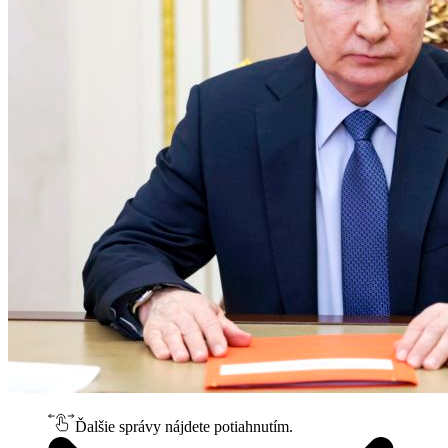
Ďalšie správy nájdete potiahnutím.