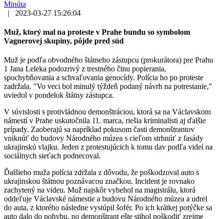
Minúta
|
2023-03-27 15:26:04
Muž, ktorý mal na proteste v Prahe bundu so symbolom
Vagnerovej skupiny, pôjde pred súd
Muž je podľa obvodného štátneho zástupcu (prokurátora) pre Prahu
1 Jana Leleka podozrivý z trestného činu popierania,
spochybňovania a schvaľovania genocídy. Polícia ho po proteste
zadržala. "Vo veci bol minulý týždeň podaný návrh na potrestanie,"
uviedol v pondelok štátny zástupca.
V súvislosti s protivládnou demonštráciou, ktorá sa na Václavskom
námestí v Prahe uskutočnila 11. marca, riešia kriminalisti aj ďalšie
prípady. Zaoberajú sa napríklad pokusom časti demonštrantov
vniknúť do budovy Národného múzea s cieľom strhnúť z fasády
ukrajinskú vlajku. Jeden z protestujúcich k tomu dav podľa videí na
sociálnych sieťach podnecoval.
Ďalšieho muža polícia zdržala z dôvodu, že poškodzoval auto s
ukrajinskou štátnou poznávacou značkou. Incident je rovnako
zachytený na videu. Muž najskôr vybehol na magistrálu, ktorá
oddeľuje Václavské námestie a budovu Národného múzea a udrel
do auta, z ktorého následne vystúpil šofér. Po ich krátkej potýčke sa
auto dalo do pohybu, no demonštrant ešte stihol poškodiť zrejme