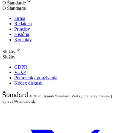
O Štandarde
O Štandarde
Firma
Redakcia
Princípy
História
Kontakty
Služby
Služby
GDPR
V.O.P
Podmienky používania
Kódex diskusií
© 2026
Denník Štandard, Všetky práva vyhradené |
oprava@standard.sk