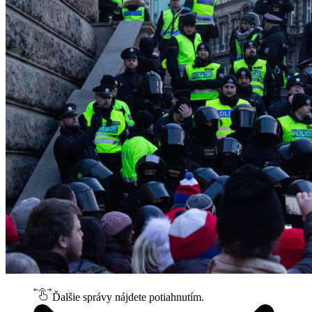
Ďalšie správy nájdete potiahnutím.