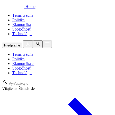
Home
Téma týždňa
Politika
Ekonomika
Spoločnosť
Technológie
Predplatné
Téma týždňa
Politika
Ekonomika
>
Spoločnosť
Technológie
Vitajte na Štandarde