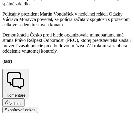
spätné zrkadlo.
Policajný prezident Martin Vondrášek v nedeľnej relácii Otázky
Václava Moravca povedal, že polícia začala v spojitosti s protestom
celkovo sedem trestných konaní.
Demonštráciu Česko proti biede organizovala mimoparlamentná
strana Právo Rešpekt Odbornosť (PRO), ktorej predstavitelia žiadali
preveriť zásah polície pred budovou múzea. Zákrokom sa zaoberá
oddelenie vnútornej kontroly.
(tasr)
Komentáre
Zdielať
Skopírovať odkaz