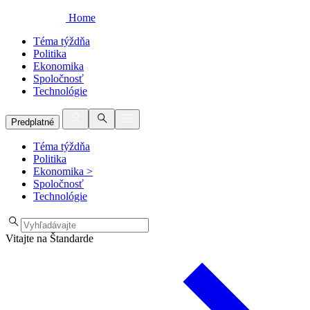
Home
Téma týždňa
Politika
Ekonomika
Spoločnosť
Technológie
Predplatné
Téma týždňa
Politika
Ekonomika
>
Spoločnosť
Technológie
Vitajte na Štandarde