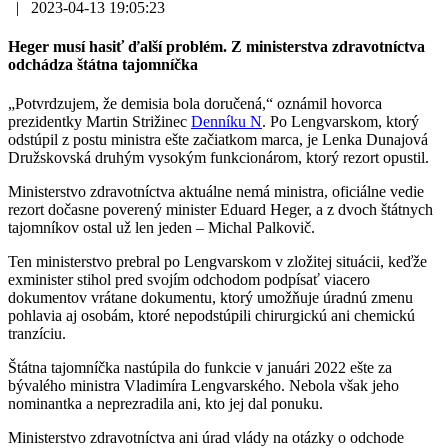
|
2023-04-13 19:05:23
Heger musí hasiť ďalší problém. Z ministerstva zdravotníctva
odchádza štátna tajomníčka
„Potvrdzujem, že demisia bola doručená,“ oznámil hovorca
prezidentky Martin Strižinec
Denníku N
. Po Lengvarskom, ktorý
odstúpil z postu ministra ešte začiatkom marca, je Lenka Dunajová
Družskovská druhým vysokým funkcionárom, ktorý rezort opustil.
Ministerstvo zdravotníctva aktuálne nemá ministra, oficiálne vedie
rezort dočasne poverený minister Eduard Heger, a z dvoch štátnych
tajomníkov ostal už len jeden – Michal Palkovič.
Ten ministerstvo prebral po Lengvarskom v zložitej situácii, keďže
exminister stihol pred svojím odchodom podpísať viacero
dokumentov vrátane dokumentu, ktorý umožňuje úradnú zmenu
pohlavia aj osobám, ktoré nepodstúpili chirurgickú ani chemickú
tranzíciu.
Štátna tajomníčka nastúpila do funkcie v januári 2022 ešte za
bývalého ministra Vladimíra Lengvarského. Nebola však jeho
nominantka a neprezradila ani, kto jej dal ponuku.
Ministerstvo zdravotníctva ani úrad vlády na otázky o odchode