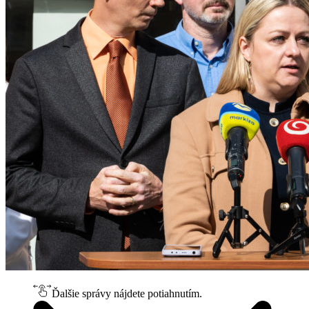
Ďalšie správy nájdete potiahnutím.