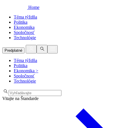
Home
Téma týždňa
Politika
Ekonomika
Spoločnosť
Technológie
Predplatné
Téma týždňa
Politika
Ekonomika
>
Spoločnosť
Technológie
Vitajte na Štandarde