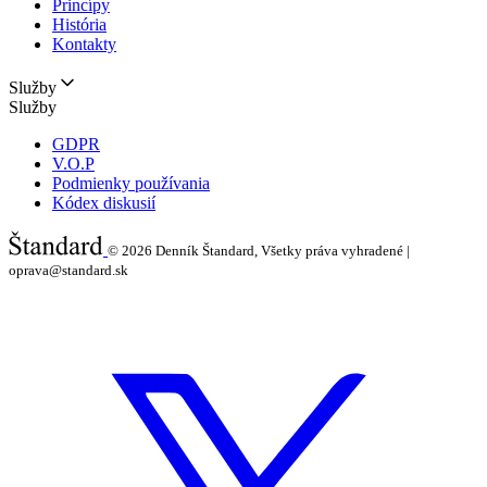
Princípy
História
Kontakty
Služby
Služby
GDPR
V.O.P
Podmienky používania
Kódex diskusií
© 2026
Denník Štandard, Všetky práva vyhradené |
oprava@standard.sk