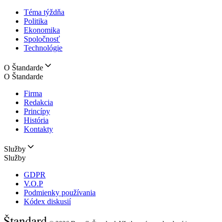
Téma týždňa
Politika
Ekonomika
Spoločnosť
Technológie
O Štandarde
O Štandarde
Firma
Redakcia
Princípy
História
Kontakty
Služby
Služby
GDPR
V.O.P
Podmienky používania
Kódex diskusií