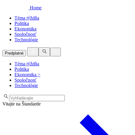
Home
Téma týždňa
Politika
Ekonomika
Spoločnosť
Technológie
Predplatné
Téma týždňa
Politika
Ekonomika
>
Spoločnosť
Technológie
Vitajte na Štandarde