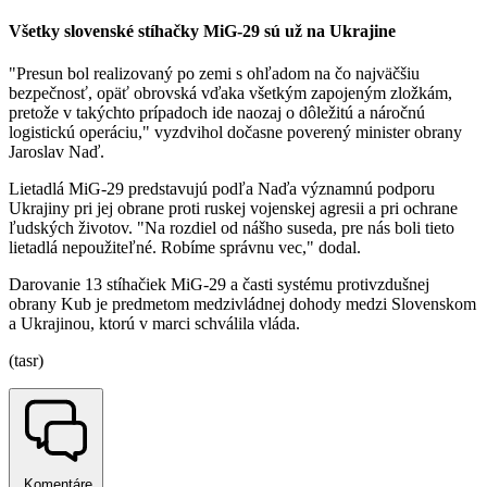
Všetky slovenské stíhačky MiG-29 sú už na Ukrajine
"Presun bol realizovaný po zemi s ohľadom na čo najväčšiu
bezpečnosť, opäť obrovská vďaka všetkým zapojeným zložkám,
pretože v takýchto prípadoch ide naozaj o dôležitú a náročnú
logistickú operáciu," vyzdvihol dočasne poverený minister obrany
Jaroslav Naď.
Lietadlá MiG-29 predstavujú podľa Naďa významnú podporu
Ukrajiny pri jej obrane proti ruskej vojenskej agresii a pri ochrane
ľudských životov. "Na rozdiel od nášho suseda, pre nás boli tieto
lietadlá nepoužiteľné. Robíme správnu vec," dodal.
Darovanie 13 stíhačiek MiG-29 a časti systému protivzdušnej
obrany Kub je predmetom medzivládnej dohody medzi Slovenskom
a Ukrajinou, ktorú v marci schválila vláda.
(tasr)
Komentáre