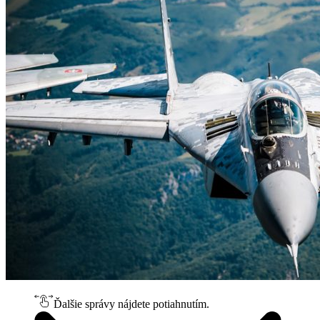
Ďalšie správy nájdete potiahnutím.