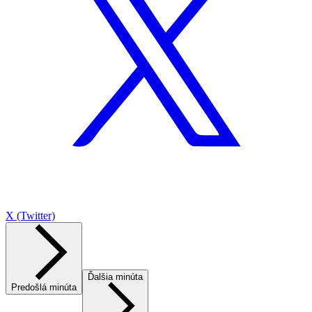
X (Twitter)
Ďalšia minúta
Predošlá minúta