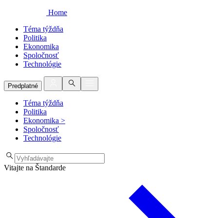
Home
Téma týždňa
Politika
Ekonomika
Spoločnosť
Technológie
Predplatné
Téma týždňa
Politika
Ekonomika
>
Spoločnosť
Technológie
Vitajte na Štandarde