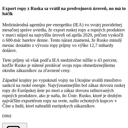
Export ropy z Ruska sa vrátil na predvojnovú úroveň, no má to
háčik
Medzinárodná agentúra pre energetiku (IEA) vo svojej pravidelnej
mesačnej správe uviedla, že export ruskej ropy a ropných produktov
v marci stúpol na najvyššiu úroveň od apríla 2020, pričom vyskočil
o 600-tisíc barelov denne. Tento nárast znamená, že Rusko minulý
mesiac dosiahlo z vývozu ropy príjmy vo výške 12,7 miliardy
dolárov.
Tieto príjmy sú však podľa IEA medziročne nižšie o 43 percent,
keďže Rusko je nútené predávať svoju ropu obmedzenejšiemu
okruhu zákazníkov za zľavnené ceny.
Západné krajiny po vypuknutí vojny na Ukrajine uvalili množstvo
sankcií na ruské energie. Najvýznamnejším bol zákaz dovozu ruskej
ropy do Európskej únie po mori a zákaz dovozu rafinovaných
ropných produktov, ako je nafta, do Únie. Rusko, ktoré je druhým
najväčším exportérom ropy na svete, našlo ochotných kupcov v
Číne a Indii, ktorí nahradili európskych zákazníkov.
(sita)