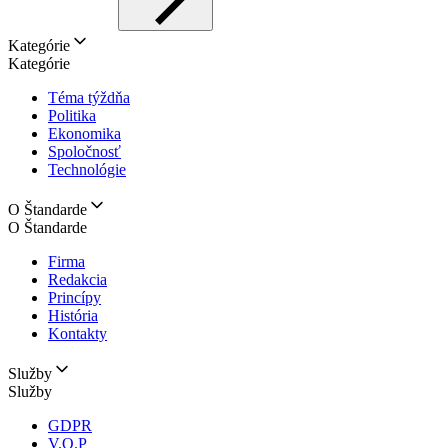
Kategórie
Kategórie
Téma týždňa
Politika
Ekonomika
Spoločnosť
Technológie
O Štandarde
O Štandarde
Firma
Redakcia
Princípy
História
Kontakty
Služby
Služby
GDPR
V.O.P