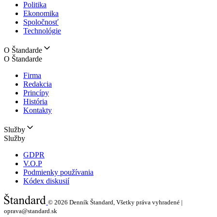
Politika
Ekonomika
Spoločnosť
Technológie
O Štandarde
O Štandarde
Firma
Redakcia
Princípy
História
Kontakty
Služby
Služby
GDPR
V.O.P
Podmienky používania
Kódex diskusií
© 2026
Denník Štandard, Všetky práva vyhradené |
oprava@standard.sk