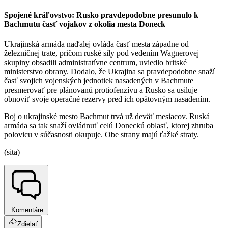
Spojené kráľovstvo: Rusko pravdepodobne presunulo k
Bachmutu časť vojakov z okolia mesta Doneck
Ukrajinská armáda naďalej ovláda časť mesta západne od
železničnej trate, pričom ruské sily pod vedením Wagnerovej
skupiny obsadili administratívne centrum, uviedlo britské
ministerstvo obrany. Dodalo, že Ukrajina sa pravdepodobne snaží
časť svojich vojenských jednotiek nasadených v Bachmute
presmerovať pre plánovanú protiofenzívu a Rusko sa usiluje
obnoviť svoje operačné rezervy pred ich opätovným nasadením.
Boj o ukrajinské mesto Bachmut trvá už deväť mesiacov. Ruská
armáda sa tak snaží ovládnuť celú Doneckú oblasť, ktorej zhruba
polovicu v súčasnosti okupuje. Obe strany majú ťažké straty.
(sita)
Komentáre
Zdielať