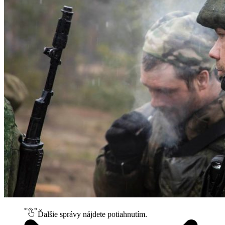
Ďalšie správy nájdete potiahnutím.