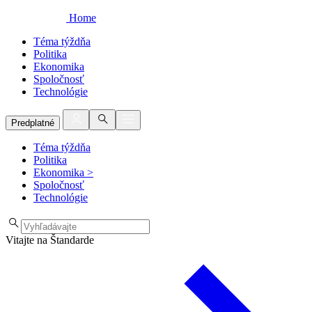
Home
Téma týždňa
Politika
Ekonomika
Spoločnosť
Technológie
Predplatné
Téma týždňa
Politika
Ekonomika
>
Spoločnosť
Technológie
Vitajte na Štandarde