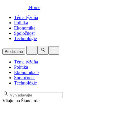
Home
Téma týždňa
Politika
Ekonomika
Spoločnosť
Technológie
Predplatné
Téma týždňa
Politika
Ekonomika
>
Spoločnosť
Technológie
Vitajte na Štandarde