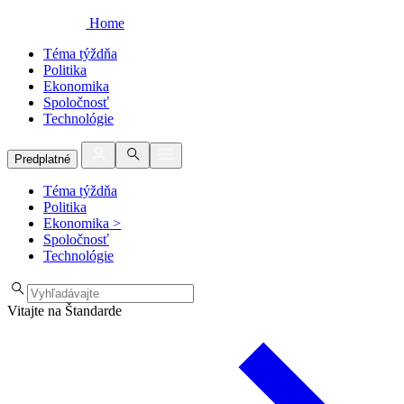
Home
Téma týždňa
Politika
Ekonomika
Spoločnosť
Technológie
Predplatné
Téma týždňa
Politika
Ekonomika
>
Spoločnosť
Technológie
Vitajte na Štandarde