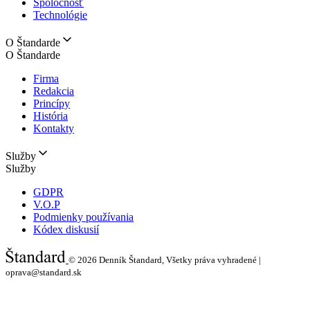
Spoločnosť
Technológie
O Štandarde
O Štandarde
Firma
Redakcia
Princípy
História
Kontakty
Služby
Služby
GDPR
V.O.P
Podmienky používania
Kódex diskusií
© 2026
Denník Štandard, Všetky práva vyhradené |
oprava@standard.sk