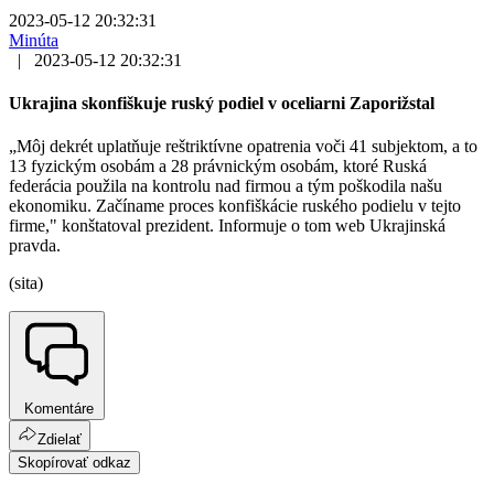
2023-05-12 20:32:31
Minúta
|
2023-05-12 20:32:31
Ukrajina skonfiškuje ruský podiel v oceliarni Zaporižstal
„Môj dekrét uplatňuje reštriktívne opatrenia voči 41 subjektom, a to
13 fyzickým osobám a 28 právnickým osobám, ktoré Ruská
federácia použila na kontrolu nad firmou a tým poškodila našu
ekonomiku. Začíname proces konfiškácie ruského podielu v tejto
firme," konštatoval prezident. Informuje o tom web Ukrajinská
pravda.
(sita)
Komentáre
Zdielať
Skopírovať odkaz