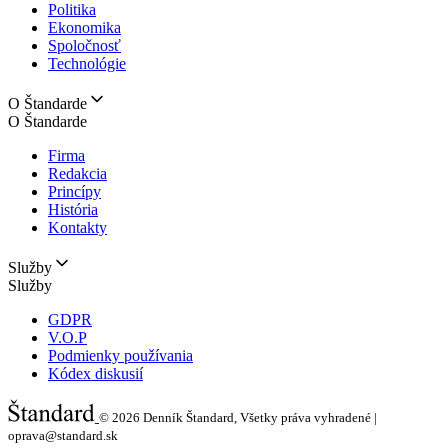
Politika
Ekonomika
Spoločnosť
Technológie
O Štandarde
O Štandarde
Firma
Redakcia
Princípy
História
Kontakty
Služby
Služby
GDPR
V.O.P
Podmienky používania
Kódex diskusií
© 2026
Denník Štandard, Všetky práva vyhradené |
oprava@standard.sk