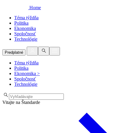
Home
Téma týždňa
Politika
Ekonomika
Spoločnosť
Technológie
Predplatné
Téma týždňa
Politika
Ekonomika
>
Spoločnosť
Technológie
Vitajte na Štandarde