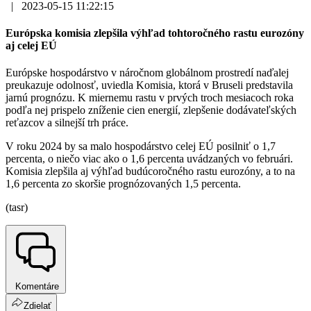
|
2023-05-15 11:22:15
Európska komisia zlepšila výhľad tohtoročného rastu eurozóny
aj celej EÚ
Európske hospodárstvo v náročnom globálnom prostredí naďalej
preukazuje odolnosť, uviedla Komisia, ktorá v Bruseli predstavila
jarnú prognózu. K miernemu rastu v prvých troch mesiacoch roka
podľa nej prispelo zníženie cien energií, zlepšenie dodávateľských
reťazcov a silnejší trh práce.
V roku 2024 by sa malo hospodárstvo celej EÚ posilniť o 1,7
percenta, o niečo viac ako o 1,6 percenta uvádzaných vo februári.
Komisia zlepšila aj výhľad budúcoročného rastu eurozóny, a to na
1,6 percenta zo skoršie prognózovaných 1,5 percenta.
(tasr)
Komentáre
Zdielať