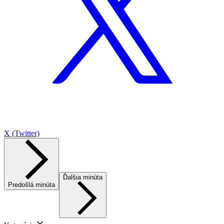
X (Twitter)
Ďalšia minúta
Predošlá minúta