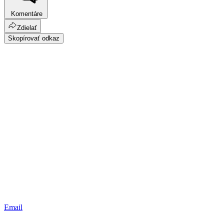
Komentáre
Zdielať
Skopírovať odkaz
Email