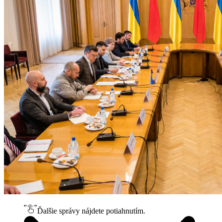
Ďalšie správy nájdete potiahnutím.