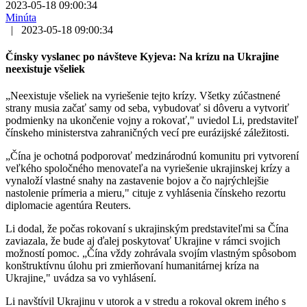
2023-05-18 09:00:34
Minúta
|
2023-05-18 09:00:34
Čínsky vyslanec po návšteve Kyjeva: Na krízu na Ukrajine
neexistuje všeliek
„Neexistuje všeliek na vyriešenie tejto krízy. Všetky zúčastnené
strany musia začať samy od seba, vybudovať si dôveru a vytvoriť
podmienky na ukončenie vojny a rokovať," uviedol Li, predstaviteľ
čínskeho ministerstva zahraničných vecí pre eurázijské záležitosti.
„Čína je ochotná podporovať medzinárodnú komunitu pri vytvorení
veľkého spoločného menovateľa na vyriešenie ukrajinskej krízy a
vynaloží vlastné snahy na zastavenie bojov a čo najrýchlejšie
nastolenie prímeria a mieru," cituje z vyhlásenia čínskeho rezortu
diplomacie agentúra Reuters.
Li dodal, že počas rokovaní s ukrajinským predstaviteľmi sa Čína
zaviazala, že bude aj ďalej poskytovať Ukrajine v rámci svojich
možností pomoc. „Čína vždy zohrávala svojím vlastným spôsobom
konštruktívnu úlohu pri zmierňovaní humanitárnej kríza na
Ukrajine," uvádza sa vo vyhlásení.
Li navštívil Ukrajinu v utorok a v stredu a rokoval okrem iného s