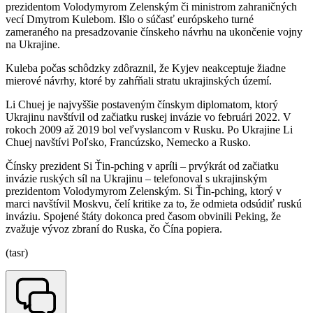
prezidentom Volodymyrom Zelenským či ministrom zahraničných
vecí Dmytrom Kulebom. Išlo o súčasť európskeho turné
zameraného na presadzovanie čínskeho návrhu na ukončenie vojny
na Ukrajine.
Kuleba počas schôdzky zdôraznil, že Kyjev neakceptuje žiadne
mierové návrhy, ktoré by zahŕňali stratu ukrajinských území.
Li Chuej je najvyššie postaveným čínskym diplomatom, ktorý
Ukrajinu navštívil od začiatku ruskej invázie vo februári 2022. V
rokoch 2009 až 2019 bol veľvyslancom v Rusku. Po Ukrajine Li
Chuej navštívi Poľsko, Francúzsko, Nemecko a Rusko.
Čínsky prezident Si Ťin-pching v apríli – prvýkrát od začiatku
invázie ruských síl na Ukrajinu – telefonoval s ukrajinským
prezidentom Volodymyrom Zelenským. Si Ťin-pching, ktorý v
marci navštívil Moskvu, čelí kritike za to, že odmieta odsúdiť ruskú
inváziu. Spojené štáty dokonca pred časom obvinili Peking, že
zvažuje vývoz zbraní do Ruska, čo Čína popiera.
(tasr)