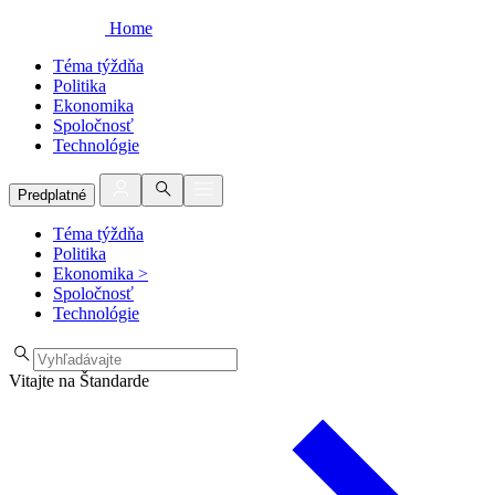
Home
Téma týždňa
Politika
Ekonomika
Spoločnosť
Technológie
Predplatné
Téma týždňa
Politika
Ekonomika
>
Spoločnosť
Technológie
Vitajte na Štandarde