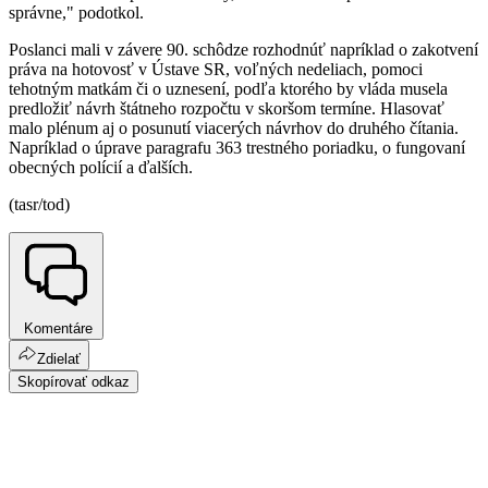
správne," podotkol.
Poslanci mali v závere 90. schôdze rozhodnúť napríklad o zakotvení
práva na hotovosť v Ústave SR, voľných nedeliach, pomoci
tehotným matkám či o uznesení, podľa ktorého by vláda musela
predložiť návrh štátneho rozpočtu v skoršom termíne. Hlasovať
malo plénum aj o posunutí viacerých návrhov do druhého čítania.
Napríklad o úprave paragrafu 363 trestného poriadku, o fungovaní
obecných polícií a ďalších.
(tasr/tod)
Komentáre
Zdielať
Skopírovať odkaz