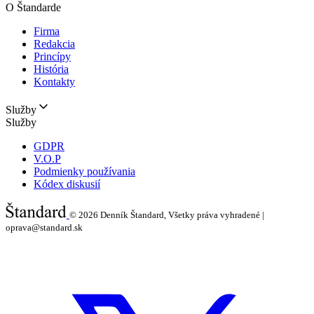
O Štandarde
Firma
Redakcia
Princípy
História
Kontakty
Služby
Služby
GDPR
V.O.P
Podmienky používania
Kódex diskusií
© 2026
Denník Štandard, Všetky práva vyhradené |
oprava@standard.sk