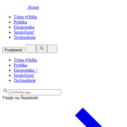
Home
Téma týždňa
Politika
Ekonomika
Spoločnosť
Technológie
Predplatné
Téma týždňa
Politika
Ekonomika
>
Spoločnosť
Technológie
Vitajte na Štandarde