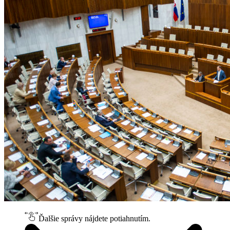
Ďalšie správy nájdete potiahnutím.