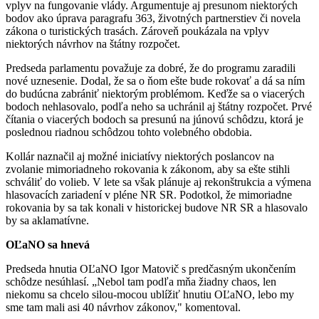
vplyv na fungovanie vlády. Argumentuje aj presunom niektorých
bodov ako úprava paragrafu 363, životných partnerstiev či novela
zákona o turistických trasách. Zároveň poukázala na vplyv
niektorých návrhov na štátny rozpočet.
Predseda parlamentu považuje za dobré, že do programu zaradili
nové uznesenie. Dodal, že sa o ňom ešte bude rokovať a dá sa ním
do budúcna zabrániť niektorým problémom. Keďže sa o viacerých
bodoch nehlasovalo, podľa neho sa uchránil aj štátny rozpočet. Prvé
čítania o viacerých bodoch sa presunú na júnovú schôdzu, ktorá je
poslednou riadnou schôdzou tohto volebného obdobia.
Kollár naznačil aj možné iniciatívy niektorých poslancov na
zvolanie mimoriadneho rokovania k zákonom, aby sa ešte stihli
schváliť do volieb. V lete sa však plánuje aj rekonštrukcia a výmena
hlasovacích zariadení v pléne NR SR. Podotkol, že mimoriadne
rokovania by sa tak konali v historickej budove NR SR a hlasovalo
by sa aklamatívne.
OĽaNO sa hnevá
Predseda hnutia OĽaNO Igor Matovič s predčasným ukončením
schôdze nesúhlasí. „Nebol tam podľa mňa žiadny chaos, len
niekomu sa chcelo silou-mocou ublížiť hnutiu OĽaNO, lebo my
sme tam mali asi 40 návrhov zákonov," komentoval.