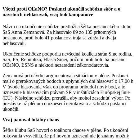
Všetci proti OĽaNO? Poslanci ukončili schôdzu skôr a o
návrhoch nehlasovali, vraj boli kampaňové
Návrh na ukončenie schôdze predložila šéfka poslaneckého klubu
SaS Anna Zemanová. Za hlasovalo 89 zo 135 prítomných
poslancov, proti bolo 41 poslancov, traja sa zdržali a dvaja
nehlasovali.
Ukončenie schôdze podporila nevšedná koalícia strán Sme rodina,
SaS, PS, Republika, Hlas a Smer, pričom proti boli iba poslanci
OĽaNO, ĽSNS a niektorí nezaradení zákonodarcovia.
Zemanová pri návrhu argumentovala situáciou v pléne. Poslanci
mali o prerokovaných bodoch z uplynulých dní hlasovať o 17.00 h.
V úvode hlasovania však do programu pribudol nový bod, a to
uznesenie k hlasovacím právam SR v inštitúciách Európskej únie
(EÚ). Následne schôdzu prerušili, aby mohol zasadnúť výbor. Po
prestávke už plénum o uznesení nerokovalo a schôdzu poslanci
ukončili.
Vraj panoval totálny chaos
Šéfka klubu SaS hovorí o totálnom chaose v pléne. Po ukončení
rokovania vysvetlila, že pri novom uznesení nie je známy možný