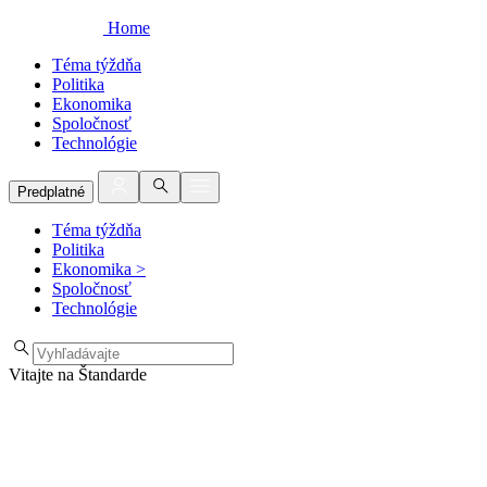
Home
Téma týždňa
Politika
Ekonomika
Spoločnosť
Technológie
Predplatné
Téma týždňa
Politika
Ekonomika
>
Spoločnosť
Technológie
Vitajte na Štandarde