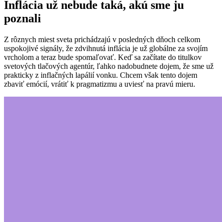
Inflácia už nebude taká, akú sme ju
poznali
Z rôznych miest sveta prichádzajú v posledných dňoch celkom
uspokojivé signály, že zdvihnutá inflácia je už globálne za svojím
vrcholom a teraz bude spomaľovať. Keď sa začítate do titulkov
svetových tlačových agentúr, ľahko nadobudnete dojem, že sme už
prakticky z inflačných lapálií vonku. Chcem však tento dojem
zbaviť emócií, vrátiť k pragmatizmu a uviesť na pravú mieru.