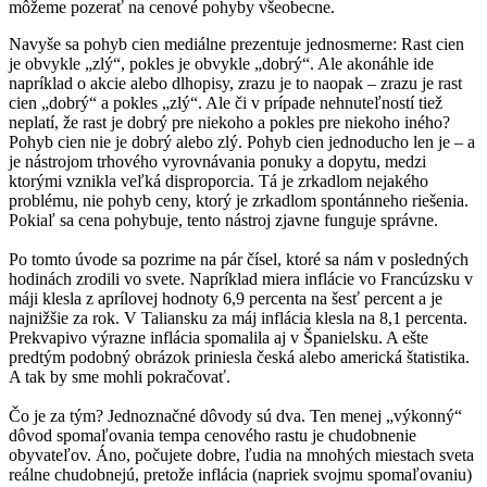
môžeme pozerať na cenové pohyby všeobecne.
Navyše sa pohyb cien mediálne prezentuje jednosmerne: Rast cien
je obvykle „zlý“, pokles je obvykle „dobrý“. Ale akonáhle ide
napríklad o akcie alebo dlhopisy, zrazu je to naopak – zrazu je rast
cien „dobrý“ a pokles „zlý“. Ale či v prípade nehnuteľností tiež
neplatí, že rast je dobrý pre niekoho a pokles pre niekoho iného?
Pohyb cien nie je dobrý alebo zlý. Pohyb cien jednoducho len je – a
je nástrojom trhového vyrovnávania ponuky a dopytu, medzi
ktorými vznikla veľká disproporcia. Tá je zrkadlom nejakého
problému, nie pohyb ceny, ktorý je zrkadlom spontánneho riešenia.
Pokiaľ sa cena pohybuje, tento nástroj zjavne funguje správne.
Po tomto úvode sa pozrime na pár čísel, ktoré sa nám v posledných
hodinách zrodili vo svete. Napríklad miera inflácie vo Francúzsku v
máji klesla z aprílovej hodnoty 6,9 percenta na šesť percent a je
najnižšie za rok. V Taliansku za máj inflácia klesla na 8,1 percenta.
Prekvapivo výrazne inflácia spomalila aj v Španielsku. A ešte
predtým podobný obrázok priniesla česká alebo americká štatistika.
A tak by sme mohli pokračovať.
Čo je za tým? Jednoznačné dôvody sú dva. Ten menej „výkonný“
dôvod spomaľovania tempa cenového rastu je chudobnenie
obyvateľov. Áno, počujete dobre, ľudia na mnohých miestach sveta
reálne chudobnejú, pretože inflácia (napriek svojmu spomaľovaniu)