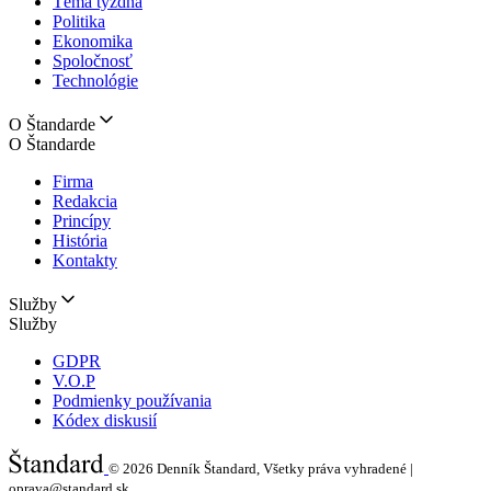
Téma týždňa
Politika
Ekonomika
Spoločnosť
Technológie
O Štandarde
O Štandarde
Firma
Redakcia
Princípy
História
Kontakty
Služby
Služby
GDPR
V.O.P
Podmienky používania
Kódex diskusií
© 2026
Denník Štandard, Všetky práva vyhradené |
oprava@standard.sk