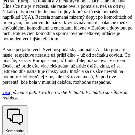
recesie. Európa sa dokonca v niektorých oblastiach stále prepadá.
Čína síce nie je v recesii, ale rastie oveľa pomalšie, než sa od nej
čakalo (a tým rýchlo doháňa krajiny, ktoré rastú ešte pomalšie,
napríklad USA). Recesia znamená mizerný dopyt po komoditách od
priemyslu, čím znovu dochádza k vyrovnávaniu disbalancie medzi
chýbajúcimi komoditami a energiami hlavne v Európe a dopytom po
nich. Pokles cien komodít a spomaľovanie celkovej inflácie je
potom len vedľajším efektom.
A sme pri jadre veci. Svet hospodársky spomalil. A takto pomaly
rastie, respektíve nerastie už príliš dlho – už od začiatku covidu. Čo
myslíte, že sa v Európe stane, až bude ďalej pokračovať v Green
Deale, až príde ešte viac elektroáut, až príde ďalšia zima, až sa
jedného dňa naštartuje čínsky rast? Inflácia sa už síce nevráti na
hodnoty z tohtoročnej zimy, ale tiež to znamená, že pod dve
percentá, kde bola v minulej dekáde, rozhodne nespadne.
Text
pôvodne publikovali na webe Echo24.
V
ychádza so súhlasom
redakcie.
Komentáre