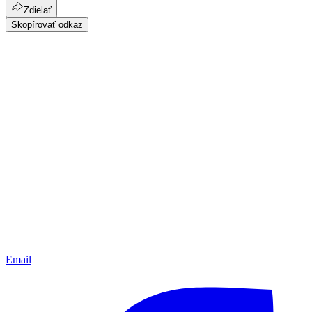
Zdielať
Skopírovať odkaz
Email