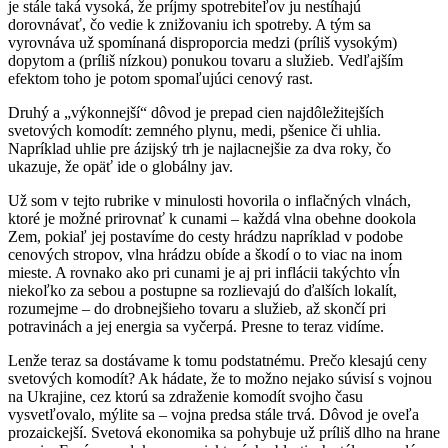
je stále taká vysoká, že príjmy spotrebiteľov ju nestíhajú
dorovnávať, čo vedie k znižovaniu ich spotreby. A tým sa
vyrovnáva už spomínaná disproporcia medzi (príliš vysokým)
dopytom a (príliš nízkou) ponukou tovaru a služieb. Vedľajším
efektom toho je potom spomaľujúci cenový rast.
Druhý a „výkonnejší“ dôvod je prepad cien najdôležitejších
svetových komodít: zemného plynu, medi, pšenice či uhlia.
Napríklad uhlie pre ázijský trh je najlacnejšie za dva roky, čo
ukazuje, že opäť ide o globálny jav.
Už som v tejto rubrike v minulosti hovorila o inflačných vlnách,
ktoré je možné prirovnať k cunami – každá vlna obehne dookola
Zem, pokiaľ jej postavíme do cesty hrádzu napríklad v podobe
cenových stropov, vlna hrádzu obíde a škodí o to viac na inom
mieste. A rovnako ako pri cunami je aj pri inflácii takýchto vĺn
niekoľko za sebou a postupne sa rozlievajú do ďalších lokalít,
rozumejme – do drobnejšieho tovaru a služieb, až skončí pri
potravinách a jej energia sa vyčerpá. Presne to teraz vidíme.
Lenže teraz sa dostávame k tomu podstatnému. Prečo klesajú ceny
svetových komodít? Ak hádate, že to možno nejako súvisí s vojnou
na Ukrajine, cez ktorú sa zdraženie komodít svojho času
vysvetľovalo, mýlite sa – vojna predsa stále trvá. Dôvod je oveľa
prozaickejší. Svetová ekonomika sa pohybuje už príliš dlho na hrane