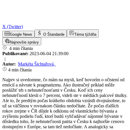
X (Twitter)
Google News
O Štandarde
Téma týždňa
Najnovšie správy
4 min čítania
Publikované:
2023-06-04 21:39:00
|
Autor:
Markéta Šichtařová
,
4 min čítania
Najprv si uvedomme, čo mám na mysli, keď hovorím o očistení od
emócií a návrate k pragmatizmu. Ako ilustračný príklad môže
poslúžiť trh s nehnuteľnosťami v Česku. Keď ich ceny
nehnuteľností klesli o 7 percent, videli ste v médiách palcové titulky.
Ale to, že predtým počas krátkeho obdobia vzrástli dvojnásobne, to
už sa väčšinou v rovnakom článku nedočítate. Že počas ďalších
rokov zrejme v ČR dôjde k odklonu od vlastníckeho bývania a
zvýšeniu podielu ľudí, ktorí budú vyhľadávať nájomné bývanie v
dôsledku toho, že nehnuteľnosti patria v Česku k najhoršie cenovo
dostupným v Európe, sa tam tiež nedočítate. A analogicky sa