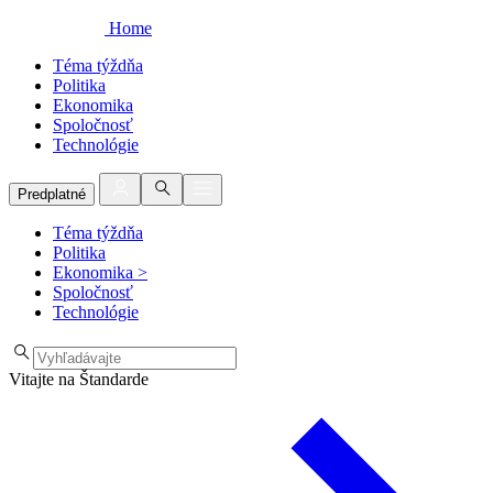
Home
Téma týždňa
Politika
Ekonomika
Spoločnosť
Technológie
Predplatné
Téma týždňa
Politika
Ekonomika
>
Spoločnosť
Technológie
Vitajte na Štandarde