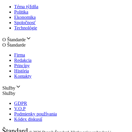
Téma týždňa
Politika
Ekonomika
Spoločnosť
Technológie
O Štandarde
O Štandarde
Firma
Redakcia
Princípy
História
Kontakty
Služby
Služby
GDPR
V.O.P
Podmienky používania
Kódex diskusií