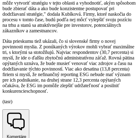
môže vytvoriť stratégiu v tejto oblasti a vyhodnotiť, akým spôsobom
bude zbierať dáta a ako bude konzistentne postupovať pri
dodržiavaní stratégie," dodala Kubíková. Firmy, ktoré naskočia do
procesu v tomto čase, budú podľa nej môcť vylepšiť svoju pozíciu
na trhu a stanú sa atraktívnejšie pre investorov, potenciálnych
zákazníkov a zamestnancov.
Dáta prieskumu tiež ukázali, čo si slovenské firmy o novej
povinnosti myslia. Z ponúkaných výrokov mohli vybrať maximálne
tri, s ktorými sa stotožňujú. Najviac respondentov (30,7 percenta) si
myslí, že ide o ďalšiu zbytočnú administratívnu záťaž. Rovná pätina
opýtaných uznáva, že bude musieť venovať viac zdrojov a času na
dodržiavanie týchto povinností. Viac ako desatina (13,8 percenta)
firiem si myslí, že nefinančný reporting ESG nebude mať význam
pre ich podnikanie, na druhej strane 12,3 percenta opýtaných
očakáva, že ESG im pomôže zlepšiť udržateľnosť a posilniť
konkurencieschopnosť.
(tasr)
Komentáre