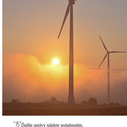
Ďalšie správy nájdete potiahnutím.