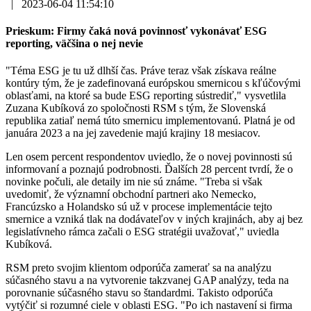
|
2023-06-04 11:54:10
Prieskum: Firmy čaká nová povinnosť vykonávať ESG
reporting, väčšina o nej nevie
"Téma ESG je tu už dlhší čas. Práve teraz však získava reálne
kontúry tým, že je zadefinovaná európskou smernicou s kľúčovými
oblasťami, na ktoré sa bude ESG reporting sústrediť," vysvetlila
Zuzana Kubíková zo spoločnosti RSM s tým, že Slovenská
republika zatiaľ nemá túto smernicu implementovanú. Platná je od
januára 2023 a na jej zavedenie majú krajiny 18 mesiacov.
Len osem percent respondentov uviedlo, že o novej povinnosti sú
informovaní a poznajú podrobnosti. Ďalších 28 percent tvrdí, že o
novinke počuli, ale detaily im nie sú známe. "Treba si však
uvedomiť, že významní obchodní partneri ako Nemecko,
Francúzsko a Holandsko sú už v procese implementácie tejto
smernice a vzniká tlak na dodávateľov v iných krajinách, aby aj bez
legislatívneho rámca začali o ESG stratégii uvažovať," uviedla
Kubíková.
RSM preto svojim klientom odporúča zamerať sa na analýzu
súčasného stavu a na vytvorenie takzvanej GAP analýzy, teda na
porovnanie súčasného stavu so štandardmi. Takisto odporúča
vytýčiť si rozumné ciele v oblasti ESG. "Po ich nastavení si firma