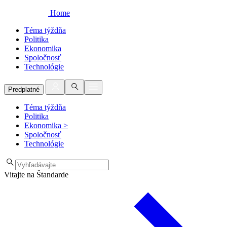
Home
Téma týždňa
Politika
Ekonomika
Spoločnosť
Technológie
Predplatné
Téma týždňa
Politika
Ekonomika
>
Spoločnosť
Technológie
Vitajte na Štandarde