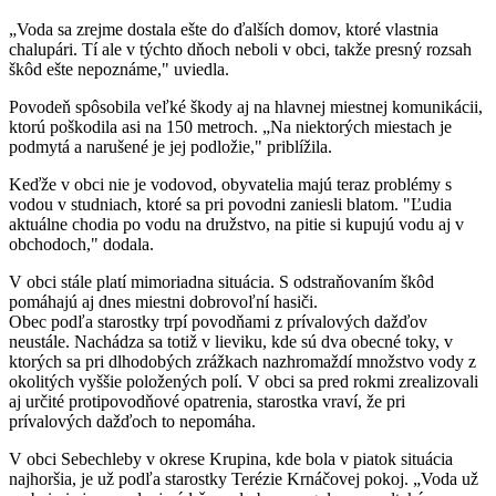
„Voda sa zrejme dostala ešte do ďalších domov, ktoré vlastnia
chalupári. Tí ale v týchto dňoch neboli v obci, takže presný rozsah
škôd ešte nepoznáme," uviedla.
Povodeň spôsobila veľké škody aj na hlavnej miestnej komunikácii,
ktorú poškodila asi na 150 metroch. „Na niektorých miestach je
podmytá a narušené je jej podložie," priblížila.
Keďže v obci nie je vodovod, obyvatelia majú teraz problémy s
vodou v studniach, ktoré sa pri povodni zaniesli blatom. "Ľudia
aktuálne chodia po vodu na družstvo, na pitie si kupujú vodu aj v
obchodoch," dodala.
V obci stále platí mimoriadna situácia. S odstraňovaním škôd
pomáhajú aj dnes miestni dobrovoľní hasiči.
Obec podľa starostky trpí povodňami z prívalových dažďov
neustále. Nachádza sa totiž v lieviku, kde sú dva obecné toky, v
ktorých sa pri dlhodobých zrážkach nazhromaždí množstvo vody z
okolitých vyššie položených polí. V obci sa pred rokmi zrealizovali
aj určité protipovodňové opatrenia, starostka vraví, že pri
prívalových dažďoch to nepomáha.
V obci Sebechleby v okrese Krupina, kde bola v piatok situácia
najhoršia, je už podľa starostky Terézie Krnáčovej pokoj. „Voda už