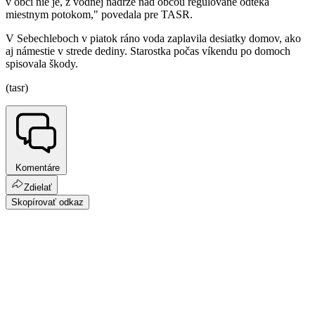
v obci nie je, z vodnej nádrže nad obcou regulovane odteká
miestnym potokom," povedala pre TASR.
V Sebechleboch v piatok ráno voda zaplavila desiatky domov, ako
aj námestie v strede dediny. Starostka počas víkendu po domoch
spisovala škody.
(tasr)
Komentáre
Zdielať
Skopírovať odkaz