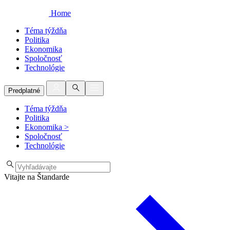
Home
Téma týždňa
Politika
Ekonomika
Spoločnosť
Technológie
Predplatné
Téma týždňa
Politika
Ekonomika
>
Spoločnosť
Technológie
Vitajte na Štandarde