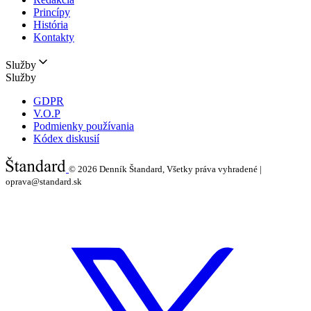
Princípy
História
Kontakty
Služby
Služby
GDPR
V.O.P
Podmienky používania
Kódex diskusií
© 2026
Denník Štandard, Všetky práva vyhradené |
oprava@standard.sk