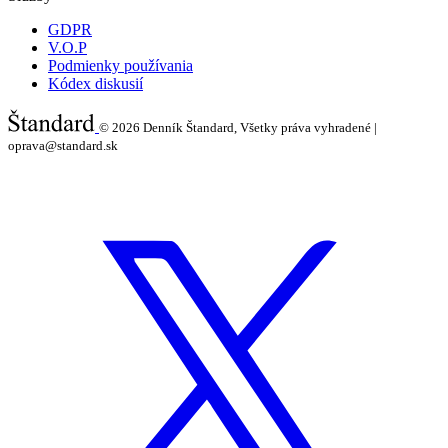
GDPR
V.O.P
Podmienky používania
Kódex diskusií
© 2026
Denník Štandard, Všetky práva vyhradené |
oprava@standard.sk