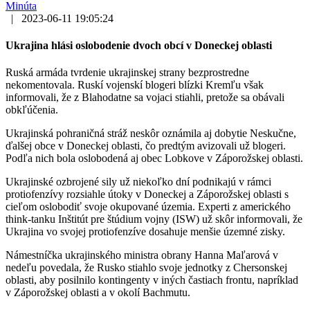
Minúta
|
2023-06-11 19:05:24
Ukrajina hlási oslobodenie dvoch obcí v Doneckej oblasti
Ruská armáda tvrdenie ukrajinskej strany bezprostredne
nekomentovala. Ruskí vojenskí blogeri blízki Kremľu však
informovali, že z Blahodatne sa vojaci stiahli, pretože sa obávali
obkľúčenia.
Ukrajinská pohraničná stráž neskôr oznámila aj dobytie Neskučne,
ďalšej obce v Doneckej oblasti, čo predtým avizovali už blogeri.
Podľa nich bola oslobodená aj obec Lobkove v Záporožskej oblasti.
Ukrajinské ozbrojené sily už niekoľko dní podnikajú v rámci
protiofenzívy rozsiahle útoky v Doneckej a Záporožskej oblasti s
cieľom oslobodiť svoje okupované územia. Experti z amerického
think-tanku Inštitút pre štúdium vojny (ISW) už skôr informovali, že
Ukrajina vo svojej protiofenzíve dosahuje menšie územné zisky.
Námestníčka ukrajinského ministra obrany Hanna Maľarová v
nedeľu povedala, že Rusko stiahlo svoje jednotky z Chersonskej
oblasti, aby posilnilo kontingenty v iných častiach frontu, napríklad
v Záporožskej oblasti a v okolí Bachmutu.