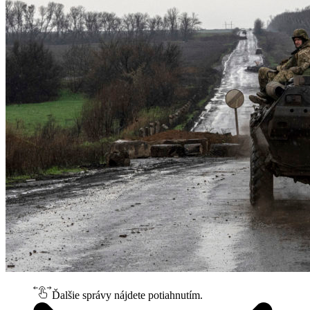
Ďalšie správy nájdete potiahnutím.