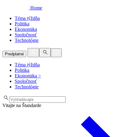
Home
Téma týždňa
Politika
Ekonomika
Spoločnosť
Technológie
Predplatné
Téma týždňa
Politika
Ekonomika
>
Spoločnosť
Technológie
Vitajte na Štandarde