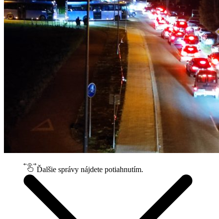
Ďalšie správy nájdete potiahnutím.