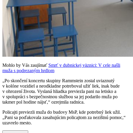
Mohlo by Vás zaujímať
Smrť v dubnickej väznici: V cele našli
muža s podrezaným hrdlom
„Po skončení koncertu skupiny Rammstein zostal uviaznutý
v kolóne vozidiel a neodkladne potreboval užiť liek, inak bude
v ohrození života. Vyslaná hliadka previezla pani na letisko a
v spolupráci s bezpečnostnou službou sa jej podarilo muža po
takmer pol hodine nájsť,“ ozrejmila radnica.
Policajti previezli muža do budovy MsP, kde potrebný liek užil.
„Pani sa poďakovala zasahujúcim policajtom za nezištnú pomoc,“
uzavrelo mesto.