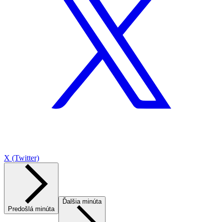
X (Twitter)
Ďalšia minúta
Predošlá minúta