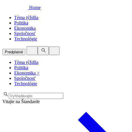
Home
Téma týždňa
Politika
Ekonomika
Spoločnosť
Technológie
Predplatné
Téma týždňa
Politika
Ekonomika
>
Spoločnosť
Technológie
Vitajte na Štandarde